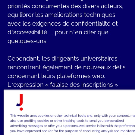
priorités concurrentes des divers acteurs,
équilibrer les améliorations techniques
avec les exigences de confidentialité et
d’accessibilité… pour n’en citer que
quelques-uns.
Cependant, les dirigeants universitaires
rencontrent également de nouveaux défis
concernant leurs plateformes web.
L’expression « falaise des inscriptions »
est bien connue dans le milieu
académique. Avec de nombreuses
institutions à peine remises de la
This website uses cookies or other technical tools and, only with your consent, m
pandémie et une baisse attendue du
also use profiling cookies or other tracking tools to send you personalized
advertising messages or offer you a personalized service in line with the preferenc
nombre d’étudiants en âge universitaire
you have expressed and/or for the purpose of conducting analysis and monitori