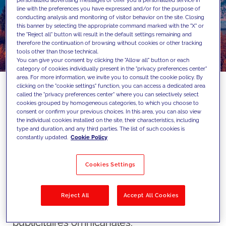
personalized advertising messages or offer you a personalized service in
line with the preferences you have expressed and/or for the purpose of
conducting analysis and monitoring of visitor behavior on the site. Closing
this banner by selecting the appropriate command marked with the "X" or
the "Reject all" button will result in the default settings remaining and
therefore the continuation of browsing without cookies or other tracking
tools other than those technical.
You can give your consent by clicking the "Allow all" button or each
category of cookies individually present in the "privacy preferences center"
area. For more information, we invite you to consult the cookie policy. By
clicking on the "cookie settings" function, you can access a dedicated area
called the "privacy preferences center" where you can selectively select
cookies grouped by homogeneous categories, to which you choose to
Nouveau partenariat au nom de la
consent or confirm your previous choices. In this area, you can also view
the individual cookies installed on the site, their characteristics, including
durabilité
type and duration, and any third parties. The list of such cookies is
constantly updated.
Cookie Policy
JAKALA
annonce un partenariat mondial
Cookies Settings
avec
Cedara
, la
Carbon Intelligence
Platform
, pour accélérer l'adoption de
Reject All
Accept All Cookies
pratiques durables dans les campagnes
publicitaires omnicanales.