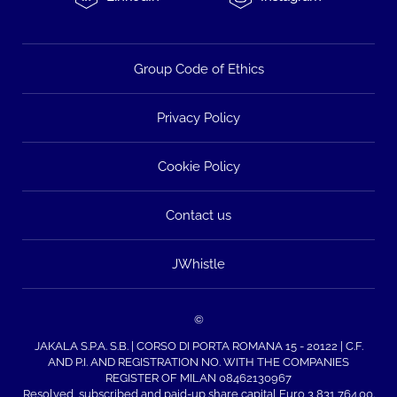
Group Code of Ethics
Privacy Policy
Cookie Policy
Contact us
JWhistle
©
JAKALA S.P.A. S.B. | CORSO DI PORTA ROMANA 15 - 20122 | C.F.
AND P.I. AND REGISTRATION NO. WITH THE COMPANIES
REGISTER OF MILAN 08462130967
Resolved, subscribed and paid-up share capital Euro 3,831,764.00.