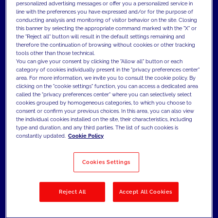
personalized advertising messages or offer you a personalized service in
überführen. Und damit fit für die Zukunft
line with the preferences you have expressed and/or for the purpose of
conducting analysis and monitoring of visitor behavior on the site. Closing
zu machen.
this banner by selecting the appropriate command marked with the "X" or
the "Reject all" button will result in the default settings remaining and
Durch die Übernahme von Konzept und
therefore the continuation of browsing without cookies or other tracking
Experience Design sowie Betrieb und
tools other than those technical.
You can give your consent by clicking the "Allow all" button or each
Weiterentwicklung, mit einem neuen
category of cookies individually present in the "privacy preferences center"
area. For more information, we invite you to consult the cookie policy. By
Architekturkonzept und der Etablierung
clicking on the "cookie settings" function, you can access a dedicated area
called the "privacy preferences center" where you can selectively select
interdisziplinärer, agiler Prozesse steigern
cookies grouped by homogeneous categories, to which you choose to
wir die Entwicklungsgeschwindigkeit und -
consent or confirm your previous choices. In this area, you can also view
the individual cookies installed on the site, their characteristics, including
qualität signifikant. Wir entwickeln ein
type and duration, and any third parties. The list of such cookies is
constantly updated.
Cookie Policy
Streaming-Portal, und stärken so die
Position des ZDF als digitale
Cookies Settings
Leuchtturmmarke. Gleichzeitig
ermöglichen wir ein ganzheitliches,
Reject All
Accept All Cookies
personalisiertes Nutzungserlebnis über
alle Touchpoints hinweg.