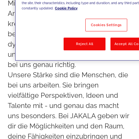
Mittelpunkt. Wir bieten dir einen
the site, their characteristics, including type and duration, and any third part
constantly updated.
Cookie Policy
Arbeitsplatz, an dem du wachsen,
kreativ sein und wirklich etwas
Cookies Settings
bewirken kannst. Wenn du Lust auf ein
dynamisches, vielseitiges und
Reject All
Accept All Co
unterstützendes Umfeld hast, bist du
bei uns genau richtig.
Unsere Stärke sind die Menschen, die
bei uns arbeiten. Sie bringen
vielfältige Perspektiven, Ideen und
Talente mit - und genau das macht
uns besonders. Bei JAKALA geben wir
dir die Möglichkeiten und den Raum,
deine Fähigkeiten einzubringen und