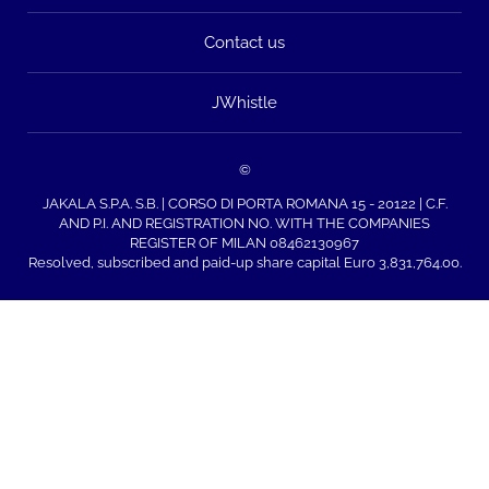
Contact us
JWhistle
©
JAKALA S.P.A. S.B. | CORSO DI PORTA ROMANA 15 - 20122 | C.F.
AND P.I. AND REGISTRATION NO. WITH THE COMPANIES
REGISTER OF MILAN 08462130967
Resolved, subscribed and paid-up share capital Euro 3,831,764.00.