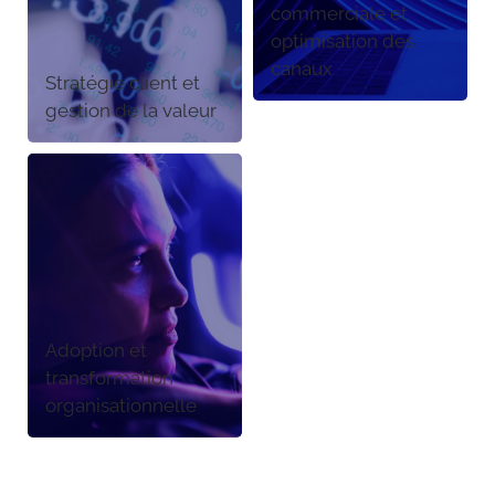
commerciale et
optimisation des
canaux
Stratégie client et
gestion de la valeur
Adoption et
transformation
organisationnelle