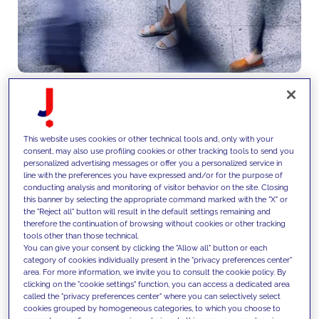
Nous planifions, exécutons et
This website uses cookies or other technical tools and, only with your
consent, may also use profiling cookies or other tracking tools to send you
optimisons les investissements
personalized advertising messages or offer you a personalized service in
line with the preferences you have expressed and/or for the purpose of
média sur l’ensemble des
conducting analysis and monitoring of visitor behavior on the site. Closing
this banner by selecting the appropriate command marked with the "X" or
canaux, en mobilisant la data et
the "Reject all" button will result in the default settings remaining and
therefore the continuation of browsing without cookies or other tracking
l’IA pour maximiser le retour sur
tools other than those technical.
You can give your consent by clicking the "Allow all" button or each
investissement, affiner le ciblage
category of cookies individually present in the "privacy preferences center"
area. For more information, we invite you to consult the cookie policy. By
et améliorer en continu la
clicking on the "cookie settings" function, you can access a dedicated area
called the "privacy preferences center" where you can selectively select
performance des campagnes.
cookies grouped by homogeneous categories, to which you choose to