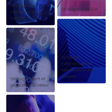
Stratégie de
Stratégie Data & IA
croissance et de
marché
Stratégie
commerciale et
optimisation des
canaux
Stratégie client et
gestion de la valeur