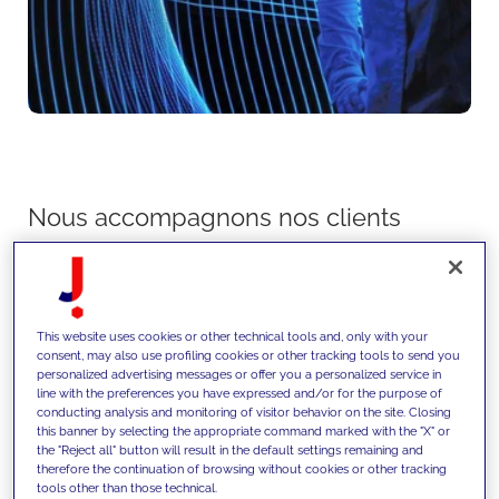
Nous accompagnons nos clients
dans l’identification et la
concrétisation des opportunités
de croissance grâce à des
This website uses cookies or other technical tools and, only with your
consent, may also use profiling cookies or other tracking tools to send you
analyses de marché data-driven,
personalized advertising messages or offer you a personalized service in
line with the preferences you have expressed and/or for the purpose of
de l’intelligence concurrentielle
conducting analysis and monitoring of visitor behavior on the site. Closing
this banner by selecting the appropriate command marked with the "X" or
et une planification stratégique,
the "Reject all" button will result in the default settings remaining and
en traduisant les dynamiques de
therefore the continuation of browsing without cookies or other tracking
tools other than those technical.