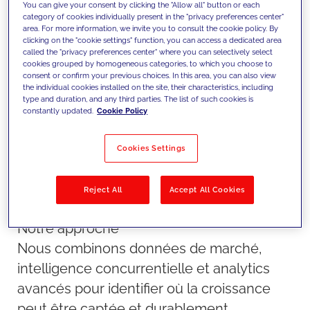
marché en feuilles de route de
You can give your consent by clicking the "Allow all" button or each
category of cookies individually present in the "privacy preferences center"
croissance exploitables à travers
area. For more information, we invite you to consult the cookie policy. By
clicking on the "cookie settings" function, you can access a dedicated area
les produits, les canaux et les
called the "privacy preferences center" where you can selectively select
cookies grouped by homogeneous categories, to which you choose to
zones géographiques.
consent or confirm your previous choices. In this area, you can also view
the individual cookies installed on the site, their characteristics, including
type and duration, and any third parties. The list of such cookies is
constantly updated.
Cookie Policy
Cookies Settings
Reject All
Accept All Cookies
Notre approche
Nous combinons données de marché,
intelligence concurrentielle et analytics
avancés pour identifier où la croissance
peut être captée et durablement