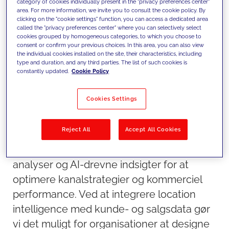
category of cookies individually present in the "privacy preferences center"
performance og
area. For more information, we invite you to consult the cookie policy. By
clicking on the "cookie settings" function, you can access a dedicated area
ressourceallokering.
called the "privacy preferences center" where you can selectively select
cookies grouped by homogeneous categories, to which you choose to
consent or confirm your previous choices. In this area, you can also view
the individual cookies installed on the site, their characteristics, including
type and duration, and any third parties. The list of such cookies is
constantly updated.
Cookie Policy
Cookies Settings
Reject All
Accept All Cookies
Vores tilgang
Vi kombinerer salgsdata, geospatiale
analyser og AI-drevne indsigter for at
optimere kanalstrategier og kommerciel
performance. Ved at integrere location
intelligence med kunde- og salgsdata gør
vi det muligt for organisationer at designe