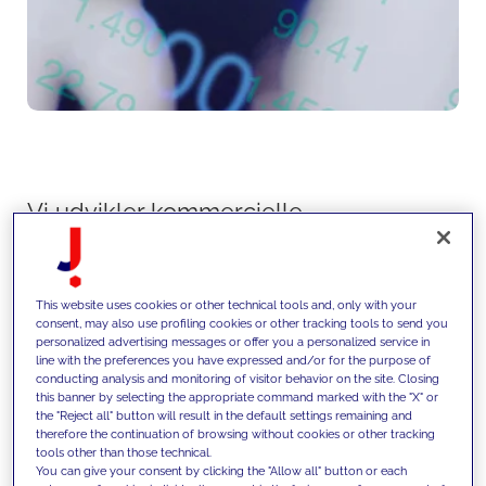
Vi udvikler kommercielle
strategier på tværs af direkte og
indirekte kanaler og optimerer
This website uses cookies or other technical tools and, only with your
distributionsmodeller,
consent, may also use profiling cookies or other tracking tools to send you
personalized advertising messages or offer you a personalized service in
salgsnetværk og go-to-market-
line with the preferences you have expressed and/or for the purpose of
conducting analysis and monitoring of visitor behavior on the site. Closing
tilgange ved hjælp af avancerede
this banner by selecting the appropriate command marked with the "X" or
the "Reject all" button will result in the default settings remaining and
analytisc og location intelligence
therefore the continuation of browsing without cookies or other tracking
tools other than those technical.
for at forbedre dækning,
You can give your consent by clicking the "Allow all" button or each