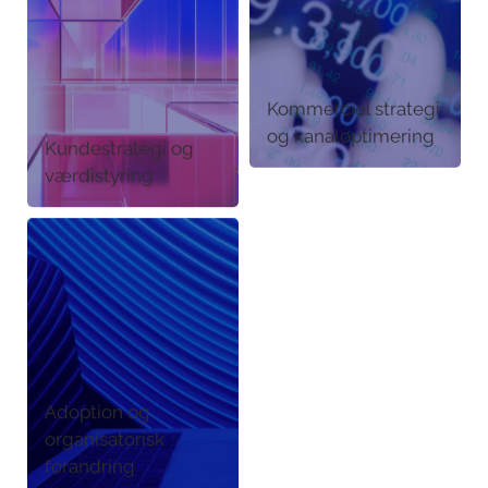
Kommerciel strategi
og kanaloptimering
Kundestrategi og
værdistyring
Adoption og
organisatorisk
forandring