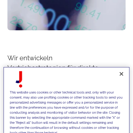
Wir entwickeln
Vertriebsstrategien für direkte
und indirekte Kanäle - durch die
Optimierung von
This website uses cookies or other technical tools and, only with your
Distributionsmodellen,
consent, may also use profiling cookies or other tracking tools to send you
personalized advertising messages or offer you a personalized service in
Vertriebsnetzwerken und Go-to-
line with the preferences you have expressed and/or for the purpose of
conducting analysis and monitoring of visitor behavior on the site. Closing
Market-Ansätzen. Dabei nutzen
this banner by selecting the appropriate command marked with the "X" or
the "Reject all" button will result in the default settings remaining and
wir moderne Analysen und
therefore the continuation of browsing without cookies or other tracking
tools other than those technical.