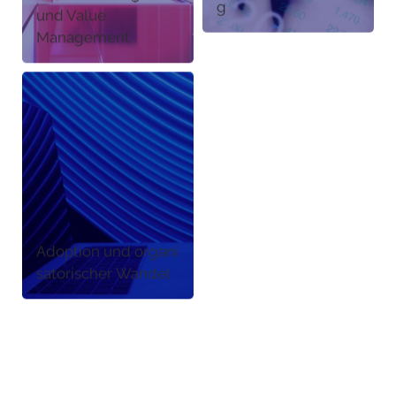
g
und Value
Management
Adoption und organi
satorischer Wandel