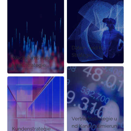
Daten- und KI-
Strategie
Wachstums- und
Marktstrategie
Vertriebsstrategie u
nd Kanaloptimierun
Kundenstrategie