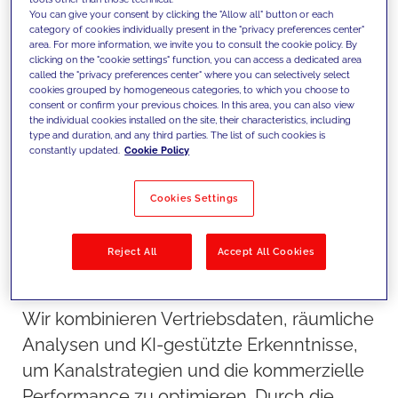
Location Intelligence, um
You can give your consent by clicking the "Allow all" button or each
category of cookies individually present in the "privacy preferences center"
Abdeckung, Performance und
area. For more information, we invite you to consult the cookie policy. By
clicking on the "cookie settings" function, you can access a dedicated area
Ressourceneinsatz gezielt zu
called the "privacy preferences center" where you can selectively select
cookies grouped by homogeneous categories, to which you choose to
verbessern.
consent or confirm your previous choices. In this area, you can also view
the individual cookies installed on the site, their characteristics, including
type and duration, and any third parties. The list of such cookies is
constantly updated.
Cookie Policy
Cookies Settings
Reject All
Accept All Cookies
Unser Ansatz
Wir kombinieren Vertriebsdaten, räumliche
Analysen und KI-gestützte Erkenntnisse,
um Kanalstrategien und die kommerzielle
Performance zu optimieren. Durch die