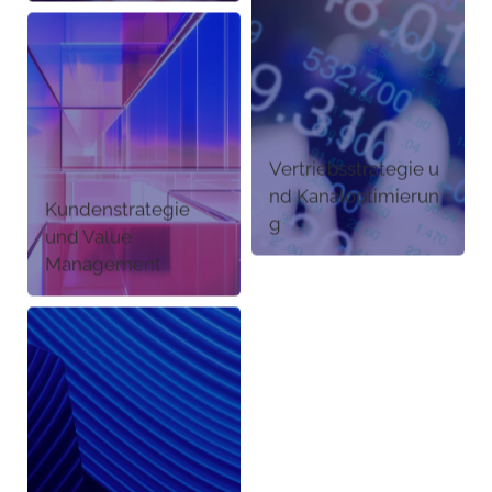
Vertriebsstrategie u
nd Kanaloptimierun
Kundenstrategie
g
und Value
Management