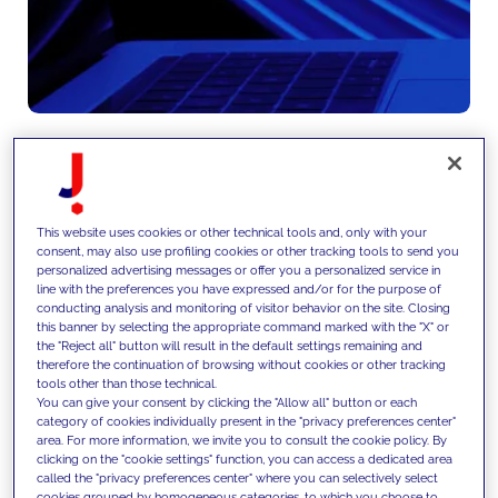
Wir verankern neue Fähigkeiten
This website uses cookies or other technical tools and, only with your
im Operating Model und fördern
consent, may also use profiling cookies or other tracking tools to send you
personalized advertising messages or offer you a personalized service in
die Akzeptanz durch
line with the preferences you have expressed and/or for the purpose of
conducting analysis and monitoring of visitor behavior on the site. Closing
Governance-Frameworks,
this banner by selecting the appropriate command marked with the "X" or
the "Reject all" button will result in the default settings remaining and
Kompetenzaufbau, Change-
therefore the continuation of browsing without cookies or other tracking
tools other than those technical.
Management-Programme und
You can give your consent by clicking the "Allow all" button or each
category of cookies individually present in the "privacy preferences center"
Leistungsmesssysteme.
area. For more information, we invite you to consult the cookie policy. By
clicking on the "cookie settings" function, you can access a dedicated area
called the "privacy preferences center" where you can selectively select
cookies grouped by homogeneous categories, to which you choose to