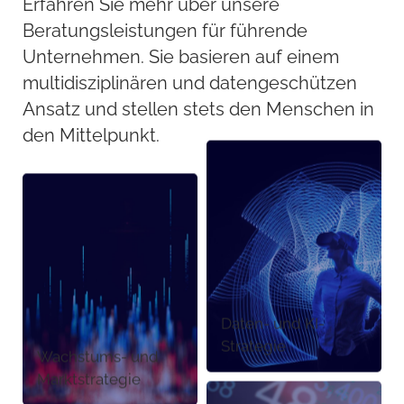
Erfahren Sie mehr über unsere
Beratungsleistungen für führende
Unternehmen. Sie basieren auf einem
multidisziplinären und datengeschützen
Ansatz und stellen stets den Menschen in
den Mittelpunkt.
Daten- und KI-
Strategie
Wachstums- und
Marktstrategie