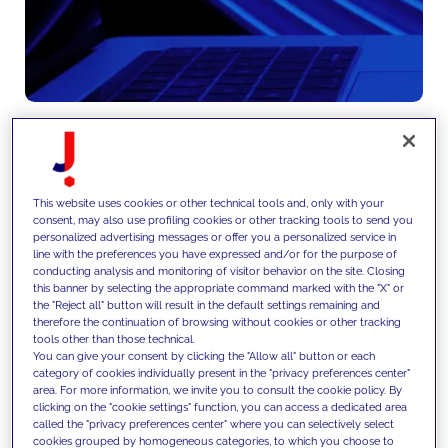
Wir verankern neue Fähigkeiten
This website uses cookies or other technical tools and, only with your
consent, may also use profiling cookies or other tracking tools to send you
im Operating Model und fördern
personalized advertising messages or offer you a personalized service in
line with the preferences you have expressed and/or for the purpose of
die Akzeptanz durch
conducting analysis and monitoring of visitor behavior on the site. Closing
this banner by selecting the appropriate command marked with the "X" or
Governance-Frameworks,
the "Reject all" button will result in the default settings remaining and
Kompetenzaufbau, Change-
therefore the continuation of browsing without cookies or other tracking
tools other than those technical.
Management-Programme und
You can give your consent by clicking the "Allow all" button or each
category of cookies individually present in the "privacy preferences center"
Leistungsmesssysteme.
area. For more information, we invite you to consult the cookie policy. By
clicking on the "cookie settings" function, you can access a dedicated area
called the "privacy preferences center" where you can selectively select
cookies grouped by homogeneous categories, to which you choose to