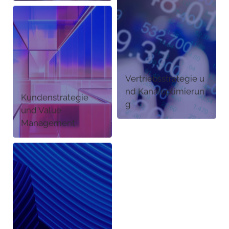
Vertriebsstrategie u
nd Kanaloptimierun
Kundenstrategie
g
und Value
Management