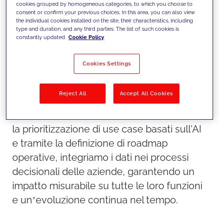
cookies grouped by homogeneous categories, to which you choose to
consent or confirm your previous choices. In this area, you can also view
the individual cookies installed on the site, their characteristics, including
type and duration, and any third parties. The list of such cookies is
constantly updated.
Cookie Policy
Il nostro approccio
Cookies Settings
Trasformiamo i dati in asset strategici,
strutturandoli in architetture scalabili e
Reject All
Accept All Cookies
allineandoli alle priorità di business dei
nostri clienti. Attraverso l’identificazione e
la prioritizzazione di use case basati sull'AI
e tramite la definizione di roadmap
operative, integriamo i dati nei processi
decisionali delle aziende, garantendo un
impatto misurabile su tutte le loro funzioni
e un’evoluzione continua nel tempo.