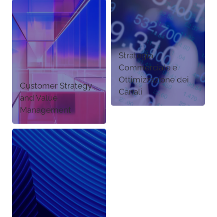
Strategia
Commerciale e
Ottimizzazione dei
Customer Strategy
Canali
and Value
Management