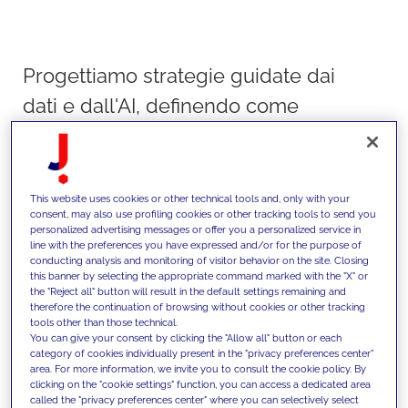
Progettiamo strategie guidate dai
dati e dall'AI, definendo come
questi dati vengono strutturati,
gestiti e utilizzati. Diamo sempre
priorità ai casi d'uso reali e
This website uses cookies or other technical tools and, only with your
consent, may also use profiling cookies or other tracking tools to send you
costruiamo fondamenta scalabili
personalized advertising messages or offer you a personalized service in
line with the preferences you have expressed and/or for the purpose of
per abilitare processi decisionali
conducting analysis and monitoring of visitor behavior on the site. Closing
this banner by selecting the appropriate command marked with the "X" or
basati sull'AI attivi a tutti i livelli
the "Reject all" button will result in the default settings remaining and
therefore the continuation of browsing without cookies or other tracking
dell'organizzazione.
tools other than those technical.
You can give your consent by clicking the "Allow all" button or each
category of cookies individually present in the "privacy preferences center"
area. For more information, we invite you to consult the cookie policy. By
clicking on the "cookie settings" function, you can access a dedicated area
called the "privacy preferences center" where you can selectively select