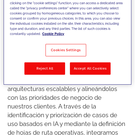
clicking on the "cookie settings" function, you can access a dedicated area
called the "privacy preferences center" where you can selectively select
cookies grouped by homogeneous categories, to which you choose to
consent or confirm your previous choices. In this area, you can also view
the individual cookies installed on the site, their characteristics, including
type and duration, and any third parties. The list of such cookies is
constantly updated.
Cookie Policy
Cookies Settings
Nuestro enfoque
Reject All
Accept All Cookies
Transformamos los datos en activos
estratégicos, estructurándolos en
arquitecturas escalables y alineándolos
con las prioridades de negocio de
nuestros clientes. A través de la
identificación y priorización de casos de
uso basados en IA y mediante la definición
de hojas de ruta operativas, integramos