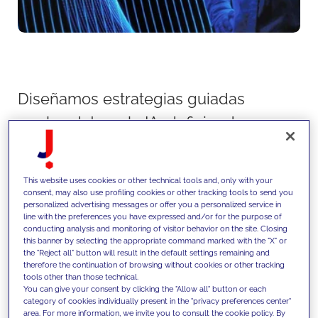
Diseñamos estrategias guiadas
por los datos y la IA, definiendo
cómo estos datos se estructuran,
gestionan y utilizan. Siempre
This website uses cookies or other technical tools and, only with your
damos prioridad a los casos de
consent, may also use profiling cookies or other tracking tools to send you
personalized advertising messages or offer you a personalized service in
uso reales y construimos bases
line with the preferences you have expressed and/or for the purpose of
conducting analysis and monitoring of visitor behavior on the site. Closing
escalables para habilitar
this banner by selecting the appropriate command marked with the "X" or
the "Reject all" button will result in the default settings remaining and
procesos de toma de decisiones
therefore the continuation of browsing without cookies or other tracking
tools other than those technical.
basados en IA activos en todos
You can give your consent by clicking the "Allow all" button or each
category of cookies individually present in the "privacy preferences center"
los niveles de la organización.
area. For more information, we invite you to consult the cookie policy. By