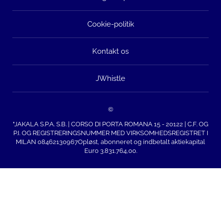
Cookie-politik
Kontakt os
JWhistle
©
"JAKALA S.P.A. S.B. | CORSO DI PORTA ROMANA 15 - 20122 | C.F. OG
P.I. OG REGISTRERINGSNUMMER MED VIRKSOMHEDSREGISTRET I
MILAN 08462130967Opløst, abonneret og indbetalt aktiekapital
Euro 3.831.764,00.