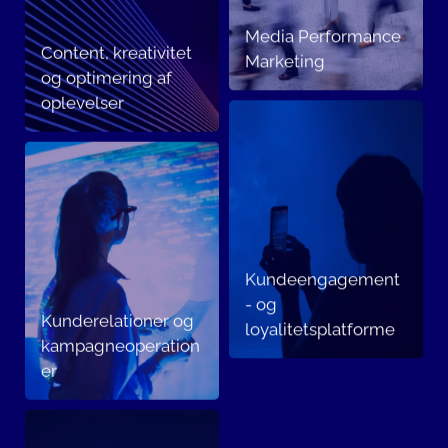
Media Performance
Content, kreativitet
Marketing
og optimering af
oplevelser
Kundeengagement
- og
Kunderelationer og
loyalitetsplatforme
kampagneoperation
er