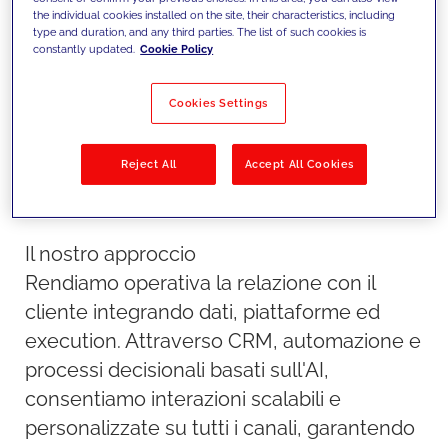
personalizzate e data-driven su
the individual cookies installed on the site, their characteristics, including
larga scala.
type and duration, and any third parties. The list of such cookies is
constantly updated.
Cookie Policy
Cookies Settings
Reject All
Accept All Cookies
Il nostro approccio
Rendiamo operativa la relazione con il
cliente integrando dati, piattaforme ed
execution. Attraverso CRM, automazione e
processi decisionali basati sull'AI,
consentiamo interazioni scalabili e
personalizzate su tutti i canali, garantendo