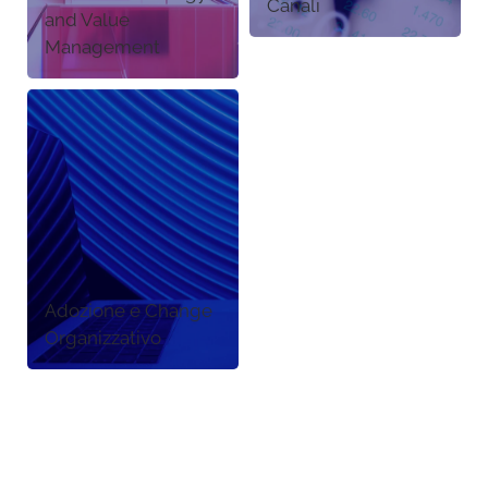
Canali
and Value
Management
Adozione e Change
Organizzativo