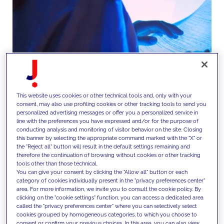
This website uses cookies or other technical tools and, only with your
consent, may also use profiling cookies or other tracking tools to send you
personalized advertising messages or offer you a personalized service in
line with the preferences you have expressed and/or for the purpose of
Gestiamo operazioni CRM e
conducting analysis and monitoring of visitor behavior on the site. Closing
this banner by selecting the appropriate command marked with the "X" or
campagne end-to-end, dalla
the "Reject all" button will result in the default settings remaining and
therefore the continuation of browsing without cookies or other tracking
definizione del targeting
tools other than those technical.
You can give your consent by clicking the "Allow all" button or each
all’orchestrazione dei percorsi
category of cookies individually present in the "privacy preferences center"
utente, fino all’esecuzione e al
area. For more information, we invite you to consult the cookie policy. By
clicking on the "cookie settings" function, you can access a dedicated area
reporting, abilitando interazioni
called the "privacy preferences center" where you can selectively select
cookies grouped by homogeneous categories, to which you choose to
consent or confirm your previous choices. In this area, you can also view