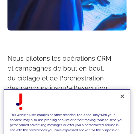
Nous pilotons les opérations CRM
et campagnes de bout en bout,
du ciblage et de l’orchestration
des parcours jusqu’à l’exécution
et au reporting, afin de permettre
des interactions personnalisées
This website uses cookies or other technical tools and, only with your
et data-driven à grande échelle.
consent, may also use profiling cookies or other tracking tools to send you
personalized advertising messages or offer you a personalized service in
line with the preferences you have expressed and/or for the purpose of