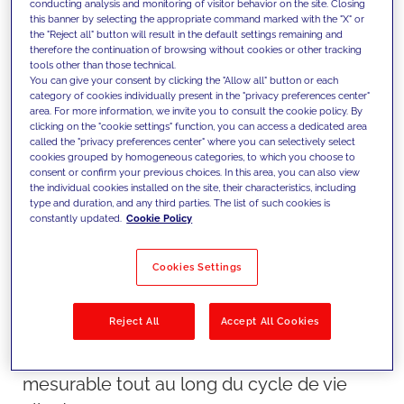
conducting analysis and monitoring of visitor behavior on the site. Closing
this banner by selecting the appropriate command marked with the "X" or
the "Reject all" button will result in the default settings remaining and
therefore the continuation of browsing without cookies or other tracking
tools other than those technical.
You can give your consent by clicking the "Allow all" button or each
category of cookies individually present in the "privacy preferences center"
area. For more information, we invite you to consult the cookie policy. By
clicking on the "cookie settings" function, you can access a dedicated area
called the "privacy preferences center" where you can selectively select
Notre approche
cookies grouped by homogeneous categories, to which you choose to
Nous opérationnalisons l’engagement
consent or confirm your previous choices. In this area, you can also view
the individual cookies installed on the site, their characteristics, including
client en connectant données,
type and duration, and any third parties. The list of such cookies is
constantly updated.
Cookie Policy
plateformes et exécution. En mobilisant le
CRM, l’automatisation et le decisioning
Cookies Settings
piloté par l’IA, nous permettons des
interactions scalables et personnalisées
Reject All
Accept All Cookies
sur l’ensemble des canaux, en
garantissant cohérence et performance
mesurable tout au long du cycle de vie