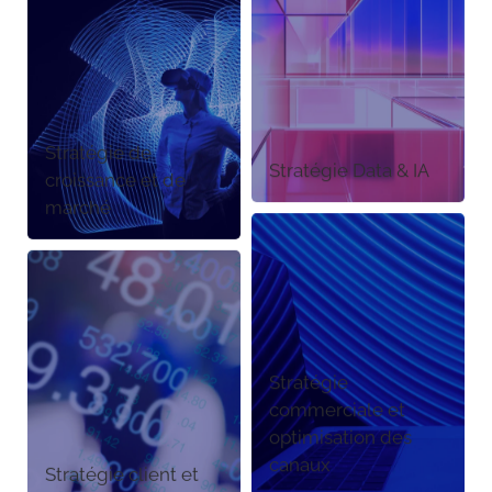
Stratégie de
Stratégie Data & IA
croissance et de
marché
Stratégie
commerciale et
optimisation des
canaux
Stratégie client et