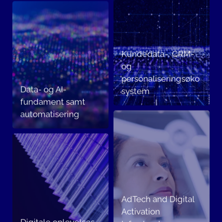
Kundedata-, CRM-
og
personaliseringsøko
Data- og AI-
system
fundament samt
automatisering
AdTech and Digital
Activation
Digitale oplevelses-