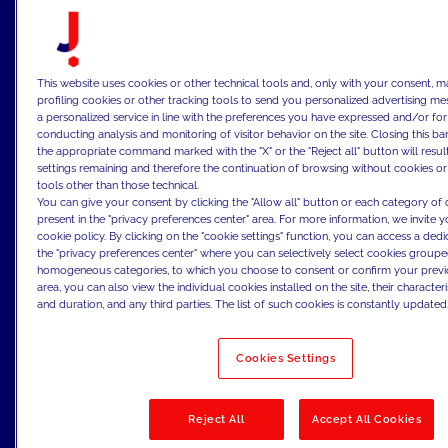
tværs af kanaler.
This website uses cookies or other technical tools and, only with your consent, m
profiling cookies or other tracking tools to send you personalized advertising me
a personalized service in line with the preferences you have expressed and/or fo
conducting analysis and monitoring of visitor behavior on the site. Closing this ba
the appropriate command marked with the "X" or the "Reject all" button will result
settings remaining and therefore the continuation of browsing without cookies or
tools other than those technical.
You can give your consent by clicking the "Allow all" button or each category of 
present in the "privacy preferences center" area. For more information, we invite 
Vores tilgang
cookie policy. By clicking on the "cookie settings" function, you can access a ded
the "privacy preferences center" where you can selectively select cookies group
Vi skaber samlede
homogeneous categories, to which you choose to consent or confirm your previou
kundedataøkosystemer, der forbinder
area, you can also view the individual cookies installed on the site, their characteri
and duration, and any third parties. The list of such cookies is constantly updated
data, decisioning og aktivering. Ved at
integrere CRM, CDP og
Cookies Settings
personaliseringsmotorer muliggør vi
segmentering, test og AI-drevet
Reject All
Accept All Cookies
beslutningstagning i realtid, så