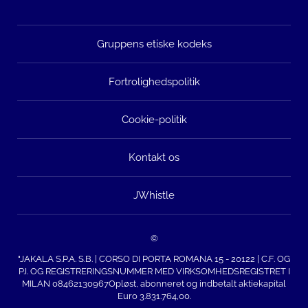
Gruppens etiske kodeks
Fortrolighedspolitik
Cookie-politik
Kontakt os
JWhistle
©
"JAKALA S.P.A. S.B. | CORSO DI PORTA ROMANA 15 - 20122 | C.F. OG
P.I. OG REGISTRERINGSNUMMER MED VIRKSOMHEDSREGISTRET I
MILAN 08462130967Opløst, abonneret og indbetalt aktiekapital
Euro 3.831.764,00.