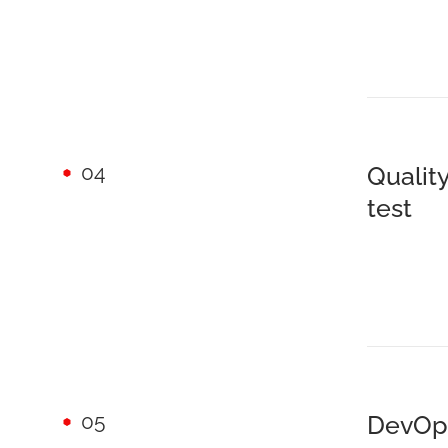
04
Qualit
test
05
DevOps