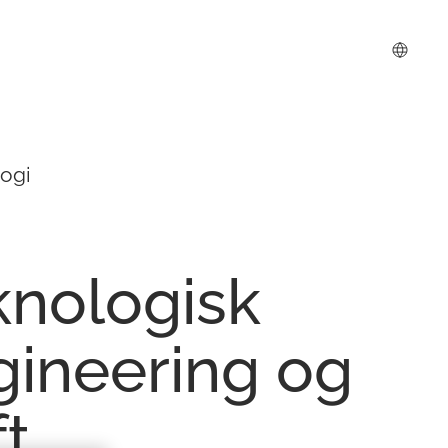
ogi
knologisk
gineering
og
ft