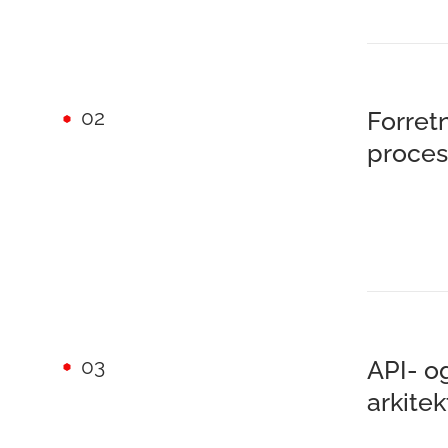
02
Forret
proces
03
API- o
arkitek