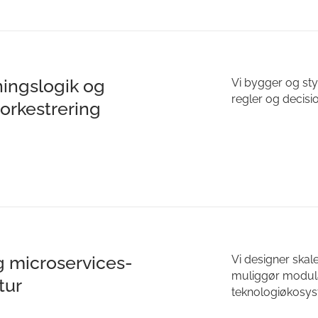
ningslogik og
Vi bygger og sty
regler og decisi
orkestrering
g microservices-
Vi designer skal
muliggør modulæ
tur
teknologiøkosys