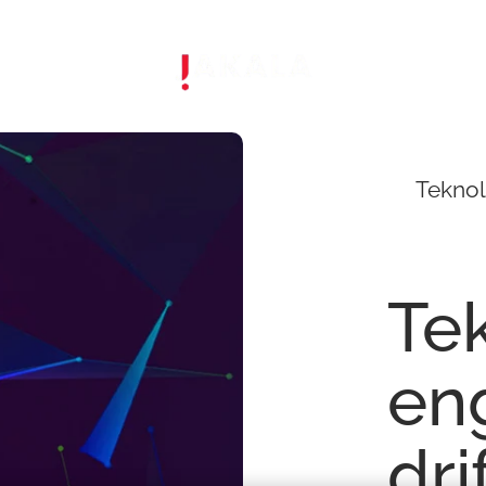
Teknol
Te
en
dri