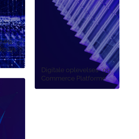
- og
økosys
Digitale oplevelses- og
Commerce Platforme