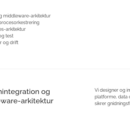
g middleware-arkitektur
 procesorkestrering
s-arkitektur
og test
 og drift
integration og
Vi designer og i
platforme, data
ware-arkitektur
sikrer gnidningsfr