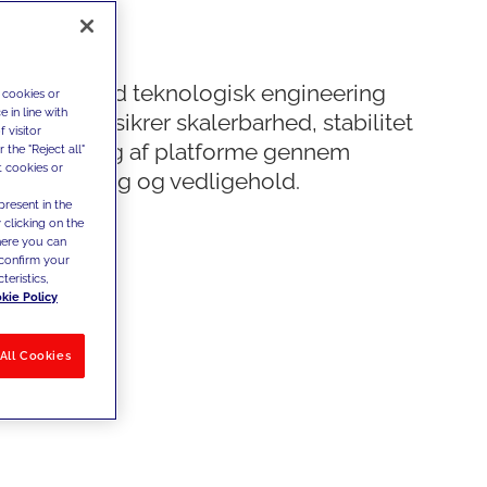
r end-to-end teknologisk engineering
 cookies or
 in line with
delser, der sikrer skalerbarhed, stabilitet
 visitor
de udvikling af platforme gennem
the "Reject all"
t cookies or
monitorering og vedligehold.
present in the
 clicking on the
where you can
confirm your
teristics,
kie Policy
All Cookies