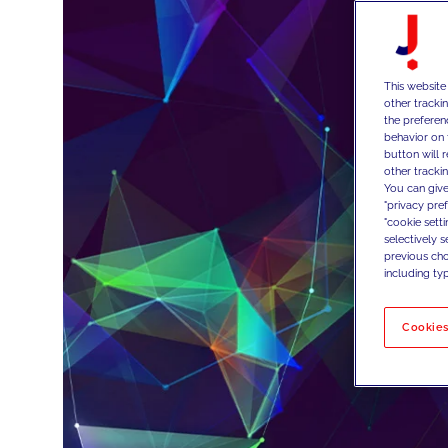
This website
other tracki
the preferen
behavior on 
button will 
other trackin
You can give
"privacy pre
"cookie sett
selectively 
previous choi
including typ
Cookies