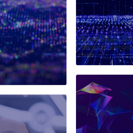
Kundedata-, CRM
personaliserings
tem
ta- og AI-fundament
mt automatisering