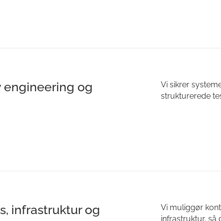
y engineering og
Vi sikrer system
strukturerede t
, infrastruktur og
Vi muliggør kont
infrastruktur, så 