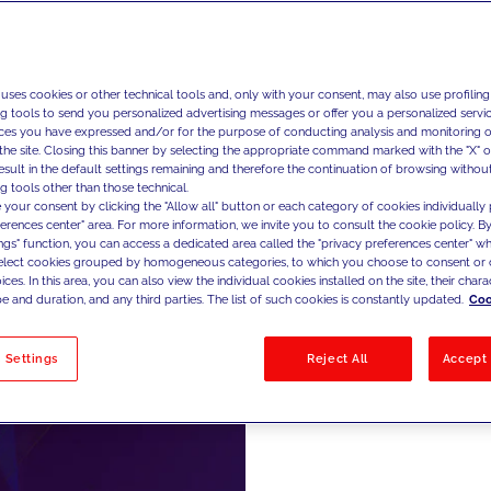
Vi levere
 uses cookies or other technical tools and, only with your consent, may also use profiling
ng tools to send you personalized advertising messages or offer you a personalized service
og driftsy
ces you have expressed and/or for the purpose of conducting analysis and monitoring of
og løben
the site. Closing this banner by selecting the appropriate command marked with the "X" or 
result in the default settings remaining and therefore the continuation of browsing withou
DevOps, 
g tools other than those technical.
 your consent by clicking the "Allow all" button or each category of cookies individually 
ferences center" area. For more information, we invite you to consult the cookie policy. By
ings" function, you can access a dedicated area called the "privacy preferences center" 
select cookies grouped by homogeneous categories, to which you choose to consent or 
ces. In this area, you can also view the individual cookies installed on the site, their charac
e and duration, and any third parties. The list of such cookies is constantly updated.
Coo
 Settings
Reject All
Accept 