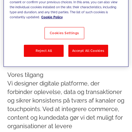
både direkte og indirekte
consent or confirm your previous choices. In this area, you can also view
the individual cookies installed on the site, their characteristics, including
salgskanaler.
type and duration, and any third parties. The list of such cookies is
constantly updated.
Cookie Policy
Cookies Settings
Reject All
Accept All Cookies
Vores tilgang
Vi designer digitale platforme, der
forbinder oplevelse, data og transaktioner
og sikrer konsistens på tværs af kanaler og
touchpoints. Ved at integrere commerce,
content og kundedata gør vi det muligt for
organisationer at levere