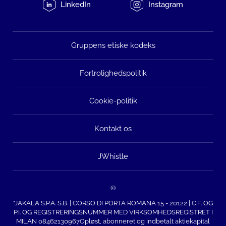
LinkedIn
Instagram
Gruppens etiske kodeks
Fortrolighedspolitik
Cookie-politik
Kontakt os
JWhistle
©
"JAKALA S.P.A. S.B. | CORSO DI PORTA ROMANA 15 - 20122 | C.F. OG
P.I. OG REGISTRERINGSNUMMER MED VIRKSOMHEDSREGISTRET I
MILAN 08462130967Opløst, abonneret og indbetalt aktiekapital