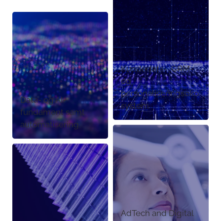
Kundedata-, CRM-
og
personaliseringsøko
Data- og AI-
system
fundament samt
automatisering
AdTech and Digital