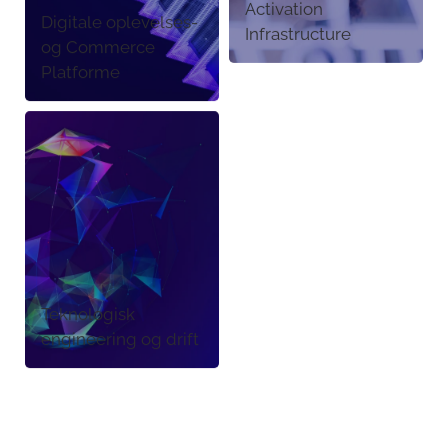
Activation
Digitale oplevelses-
Infrastructure
og Commerce
Platforme
Teknologisk
engineering og drift