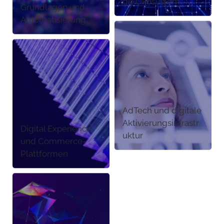
gs-Ökosystem
Grundlagen und
Automatisierung
AdTech und digitale
Aktivierungsinfrastr
Digital Experience
uktur
und Commerce-
Plattformen