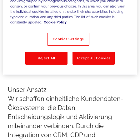
ermöglichen und personalisierte
cookies grouped by homogeneous categories, to which you choose to
consent or confirm your previous choices. In this area, you can also view
Erlebnisse über alle Kanäle
the individual cookies installed on the site, their characteristics, including
type and duration, and any third parties. The list of such cookies is
hinweg aktivieren.
constantly updated.
Cookie Policy
Cookies Settings
Reject All
Accept All Cookies
Unser Ansatz
Wir schaffen einheitliche Kundendaten-
Ökosysteme, die Daten,
Entscheidungslogik und Aktivierung
miteinander verbinden. Durch die
Integration von CRM, CDP und