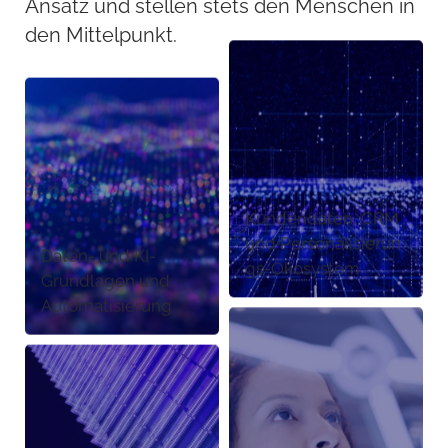
Ansatz und stellen stets den Menschen in
den Mittelpunkt.
Kundendaten, CRM
und Personalisierun
Daten- und KI-
gs-Ökosystem
Grundlagen und
Automatisierung