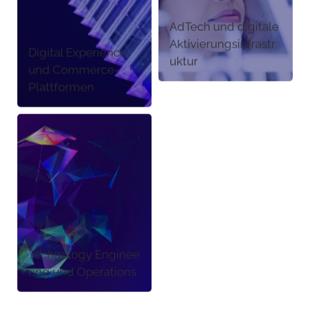
AdTech und digitale
Aktivierungsinfrastr
Digital Experience
uktur
und Commerce-
Plattformen
Technology Enginee
ring und Operations