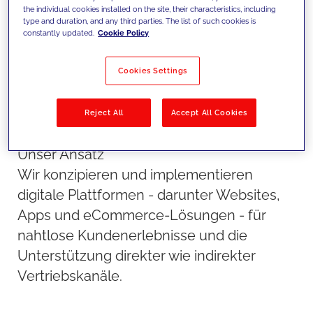
wie indirekter Vertriebskanäle.
the individual cookies installed on the site, their characteristics, including
type and duration, and any third parties. The list of such cookies is
constantly updated.
Cookie Policy
Cookies Settings
Reject All
Accept All Cookies
Unser Ansatz
Wir konzipieren und implementieren
digitale Plattformen - darunter Websites,
Apps und eCommerce-Lösungen - für
nahtlose Kundenerlebnisse und die
Unterstützung direkter wie indirekter
Vertriebskanäle.