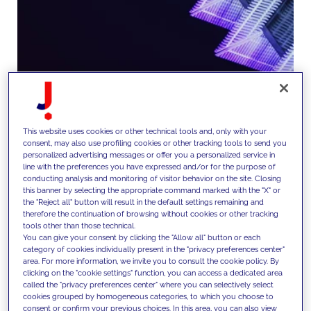
This website uses cookies or other technical tools and, only with your
consent, may also use profiling cookies or other tracking tools to send you
personalized advertising messages or offer you a personalized service in
line with the preferences you have expressed and/or for the purpose of
Wir konzipieren und
conducting analysis and monitoring of visitor behavior on the site. Closing
this banner by selecting the appropriate command marked with the "X" or
implementieren digitale
the "Reject all" button will result in the default settings remaining and
therefore the continuation of browsing without cookies or other tracking
Plattformen - darunter Websites,
tools other than those technical.
You can give your consent by clicking the "Allow all" button or each
Apps und eCommerce-Lösungen
category of cookies individually present in the "privacy preferences center"
area. For more information, we invite you to consult the cookie policy. By
- für nahtlose Kundenerlebnisse
clicking on the "cookie settings" function, you can access a dedicated area
called the "privacy preferences center" where you can selectively select
und die Unterstützung direkter
cookies grouped by homogeneous categories, to which you choose to
consent or confirm your previous choices. In this area, you can also view