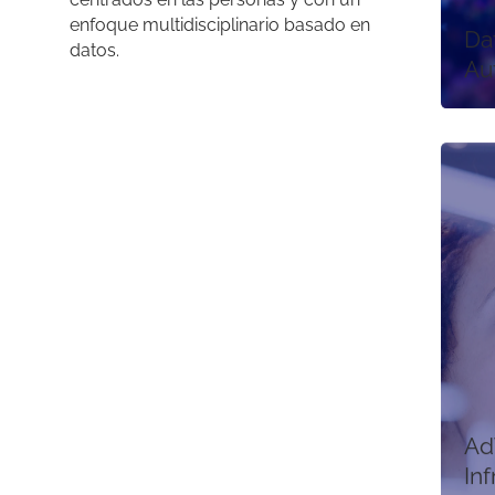
enfoque multidisciplinario basado en
Da
datos.
Au
Ad
Inf