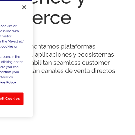
mmerce
 cookies or
 in line with
 visitor
the "Reject all"
s e implementamos plataformas
t cookies or
 - sitios web, aplicaciones y ecosistemas
present in the
e - que habilitan seamless customer
 clicking on the
where you can
es y soportan canales de venta directos
confirm your
teristics,
os.
kie Policy
All Cookies