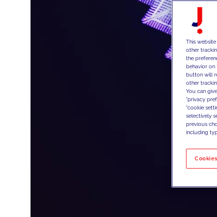
This website
other tracki
the preferen
behavior on 
button will 
other trackin
You can give
"privacy pre
"cookie sett
selectively 
previous choi
including typ
Cookies