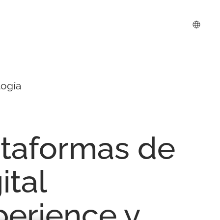
logía
ataformas
de
ital
perience
y