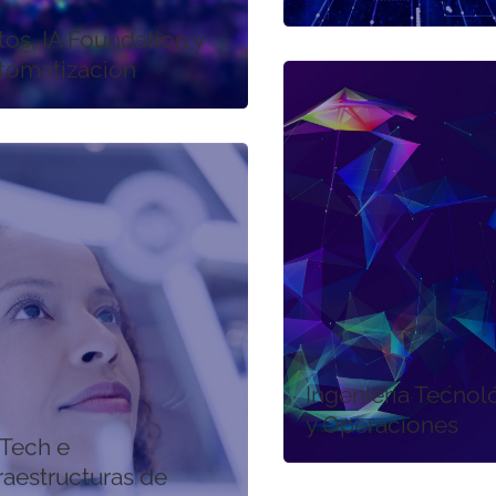
tos, IA Foundation y
tomatización
Ingeniería Tecnol
y Operaciones
Tech e
raestructuras de