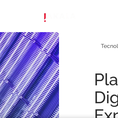
Tecno
Pl
Dig
Ex