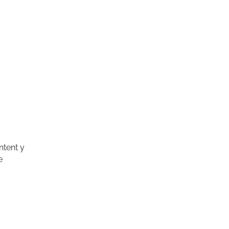
ntent y
e