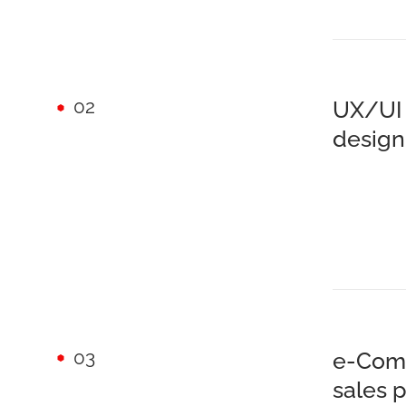
02
UX/UI 
design
03
e-Comm
sales 