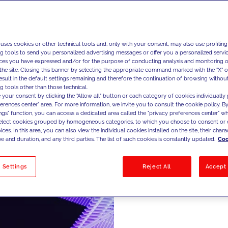
Co
 uses cookies or other technical tools and, only with your consent, may also use profiling
ng tools to send you personalized advertising messages or offer you a personalized service
ces you have expressed and/or for the purpose of conducting analysis and monitoring of
the site. Closing this banner by selecting the appropriate command marked with the "X" or 
Diseñamo
result in the default settings remaining and therefore the continuation of browsing withou
g tools other than those technical.
digitales
 your consent by clicking the "Allow all" button or each category of cookies individually 
eCommerc
ferences center" area. For more information, we invite you to consult the cookie policy. By
ings" function, you can access a dedicated area called the "privacy preferences center" 
experienc
select cookies grouped by homogeneous categories, to which you choose to consent or 
ces. In this area, you can also view the individual cookies installed on the site, their charac
e indirect
e and duration, and any third parties. The list of such cookies is constantly updated.
Coo
 Settings
Reject All
Accept 