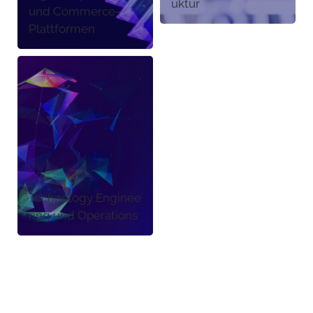
uktur
und Commerce-
Plattformen
Technology Enginee
ring und Operations