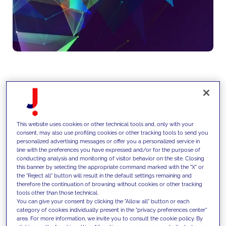
Wir erbringen durchgängige
Engineering- und
This website uses cookies or other technical tools and, only with your
Betriebsleistungen für
consent, may also use profiling cookies or other tracking tools to send you
personalized advertising messages or offer you a personalized service in
Technologieplattformen - und
line with the preferences you have expressed and/or for the purpose of
conducting analysis and monitoring of visitor behavior on the site. Closing
stellen durch DevOps, Monitoring
this banner by selecting the appropriate command marked with the "X" or
the "Reject all" button will result in the default settings remaining and
und Wartung deren
therefore the continuation of browsing without cookies or other tracking
tools other than those technical.
Skalierbarkeit, Zuverlässigkeit
You can give your consent by clicking the "Allow all" button or each
category of cookies individually present in the "privacy preferences center"
und kontinuierliche
area. For more information, we invite you to consult the cookie policy. By