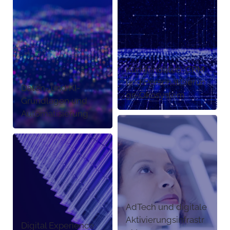
Kundendaten, CRM
und Personalisierun
Daten- und KI-
gs-Ökosystem
Grundlagen und
Automatisierung
AdTech und digitale
Aktivierungsinfrastr
Digital Experience