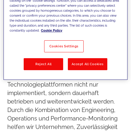
clicking on the "cookie settings" function, you can access a dedicated area
Weiterentwicklung sicher.
called the "privacy preferences center" where you can selectively select
cookies grouped by homogeneous categories, to which you choose to
consent or confirm your previous choices. In this area, you can also view
the individual cookies installed on the site, their characteristics, including
type and duration, and any third parties. The list of such cookies is
constantly updated.
Cookie Policy
Cookies Settings
Reject All
Accept All Cookies
Unser Ansatz
Wir sorgen dafür, dass
Technologieplattformen nicht nur
implementiert, sondern dauerhaft
betrieben und weiterentwickelt werden.
Durch die Kombination von Engineering,
Operations und Performance-Monitoring
helfen wir Unternehmen, Zuverlässigkeit