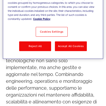
cookies grouped by homogeneous categories, to which you choose to
consent or confirm your previous choices. In this area, you can also view
the individual cookies installed on the site, their characteristics, including
type and duration, and any third parties. The list of such cookies is
constantly updated.
Cookie Policy
Cookies Settings
Il nostro approccio
Reject All
Accept All Cookies
Garantiamo che le piattaforme
tecnologiche non siano solo
implementate, ma anche gestite e
aggiornate nel tempo. Combinando
engineering, operations e monitoraggio
delle performance, supportiamo le
organizzazioni nel mantenere affidabilità,
scalabilità e allineamento con esigenze di