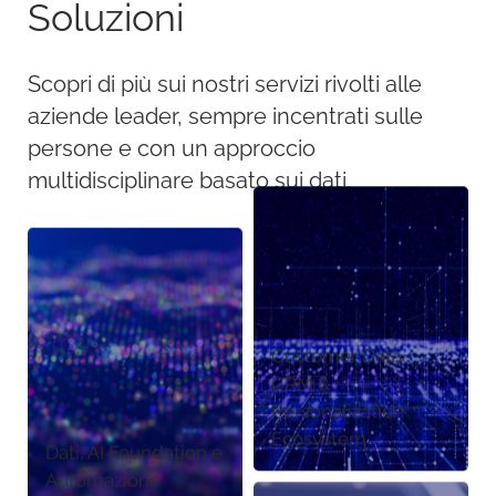
Soluzioni
Scopri di più sui nostri servizi rivolti alle
aziende leader, sempre incentrati sulle
persone e con un approccio
multidisciplinare basato sui dati.
Customer Data,
CRM &
Personalization
Ecosystem
Dati, AI Foundation e
Automazione