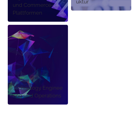
uktur
und Commerce-
Plattformen
Technology Enginee
ring und Operations