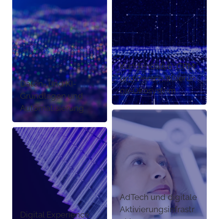
Kundendaten, CRM
und Personalisierun
Daten- und KI-
gs-Ökosystem
Grundlagen und
Automatisierung
AdTech und digitale
Aktivierungsinfrastr
Digital Experience