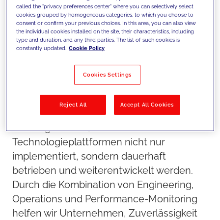
Weiterentwicklung sicher.
called the "privacy preferences center" where you can selectively select
cookies grouped by homogeneous categories, to which you choose to
consent or confirm your previous choices. In this area, you can also view
the individual cookies installed on the site, their characteristics, including
type and duration, and any third parties. The list of such cookies is
constantly updated.
Cookie Policy
Cookies Settings
Reject All
Accept All Cookies
Unser Ansatz
Wir sorgen dafür, dass
Technologieplattformen nicht nur
implementiert, sondern dauerhaft
betrieben und weiterentwickelt werden.
Durch die Kombination von Engineering,
Operations und Performance-Monitoring
helfen wir Unternehmen, Zuverlässigkeit