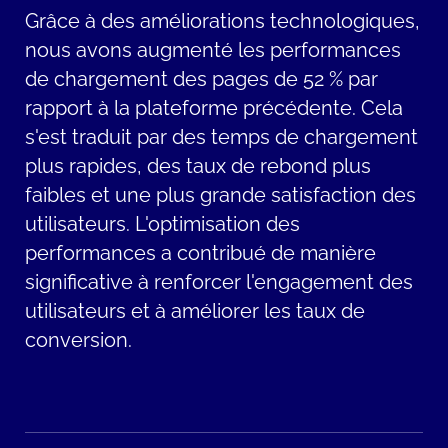
nécessaire d'assurer une expérience
exigences et des dépendances en utilisant
Grâce à des améliorations technologiques,
utilisateur cohérente entre la plateforme
une approche Agile, garantissant ainsi un
nous avons augmenté les performances
et le système de commerce électronique
résultat fructueux.
de chargement des pages de 52 % par
Magento, ce qui exigeait une planification
Un élément clé de notre solution a été
rapport à la plateforme
précédente. Cela
et une coordination minutieuses.
l'intégration de la personnalisation
s'est traduit par des temps de chargement
Tous ces défis ont dû être relevés dans le
anonyme. Nous avons créé des
plus rapides, des taux de rebond plus
contexte de projets existants et parallèles.
expériences sur mesure pour différents
faibles et une plus grande satisfaction des
Une gestion de projet efficace et une
types de clients en analysant le
utilisateurs. L'optimisation des
répartition optimale des ressources
comportement et les préférences des
performances a contribué de manière
étaient essentielles à la réussite du projet
utilisateurs. Cela a permis d'améliorer
significative à renforcer l'engagement des
et à la réalisation des objectifs fixés.
l'engagement des utilisateurs et
utilisateurs et à améliorer les taux de
d'augmenter les taux de conversion.
conversion.
Un autre aspect important a été
l'introduction d'un catalogue de produits
centré sur la recherche. En optimisant la
fonction de recherche et la catégorisation