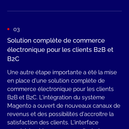
cruciales pour surmonter les obstacles
potentiels et assurer le bon déroulement
du projet. En combinant l'expertise
03
technologique, la planification stratégique
et la gestion de projet Agile, nous avons
Solution complète de commerce
fait de la vision numérique de Gerflor une
électronique pour les clients B2B et
réalité et donné à l'entreprise un avantage
B2C
concurrentiel décisif.
Une
autre
étape
importante
a
été
la mise
en
place
d'une
solution
complète
de
commerce
électronique
pour les clients
B2B et B2C.
L'intégration
du
système
Magento a
ouvert
de nouveaux
canaux
de
revenus
et des
possibilités
d'accroître
la
satisfaction des clients.
L'interface