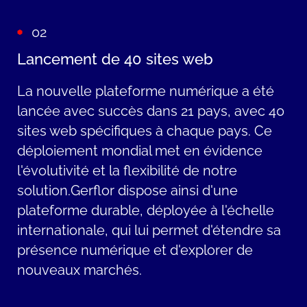
des produits, nous avons permis aux
02
utilisateurs de trouver rapidement et
Lancement de 40 sites web
efficacement les produits souhaités,
augmentant ainsi la satisfaction des
La nouvelle plateforme numérique a été
utilisateurs et réduisant les frictions dans
lancée avec succès dans 21 pays, avec 40
le processus d'achat.
sites web spécifiques à chaque pays. Ce
Grâce à une étroite collaboration avec les
déploiement mondial met en évidence
équipes internes et les partenaires
l'évolutivité et la flexibilité de notre
externes de Gerflor, nous avons réussi à
solution.Gerflor
dispose ainsi d'une
mettre en œuvre des intégrations
plateforme durable, déployée à l'échelle
complexes avec l'ERP, le CRM, le
internationale, qui lui permet d'étendre sa
PIM/DAM et le système de commerce
présence numérique et d'explorer de
électronique Magento. Une planification
nouveaux marchés.
minutieuse, une communication
cohérente et une approche Agile ont été