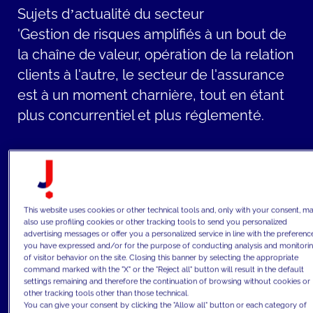
Sujets d’actualité du secteur
'Gestion de risques amplifiés à un bout de
la chaîne de valeur, opération de la relation
clients à l'autre, le secteur de l'assurance
est à un moment charnière, tout en étant
plus concurrentiel et plus réglementé.
Depuis 30 ans, les catastrophes naturelles,
les risques cyber, agricoles, et la possibilité
de pandémie ont changé l'approche de
This website uses cookies or other technical tools and, only with your consent, m
l'assurance et de la gestion des risques.
also use profiling cookies or other tracking tools to send you personalized
advertising messages or offer you a personalized service in line with the preferenc
Premier enjeu du secteur, la capacité à
you have expressed and/or for the purpose of conducting analysis and monitori
sensibiliser, mesurer, prévoir et tarfier ces
of visitor behavior on the site. Closing this banner by selecting the appropriate
command marked with the "X" or the "Reject all" button will result in the default
nouvelles réalités. Faire évoluer son
settings remaining and therefore the continuation of browsing without cookies or
other tracking tools other than those technical.
infrastructure technologique et son
You can give your consent by clicking the "Allow all" button or each category of