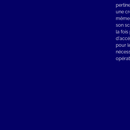
pertin
une cr
même m
son sc
la foi
d'accél
pour l
nécess
opérat