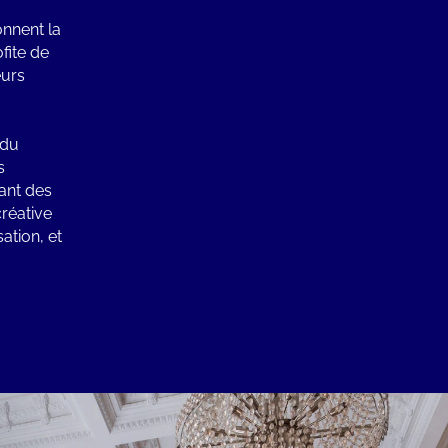
nnent la
fite de
eurs
 du
s
ant des
réative
ation, et