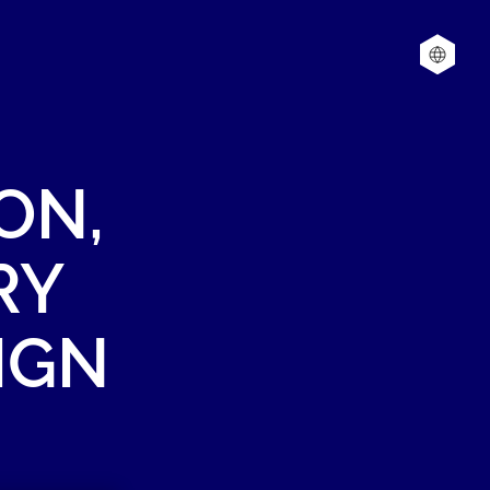
ON,
RY
IGN