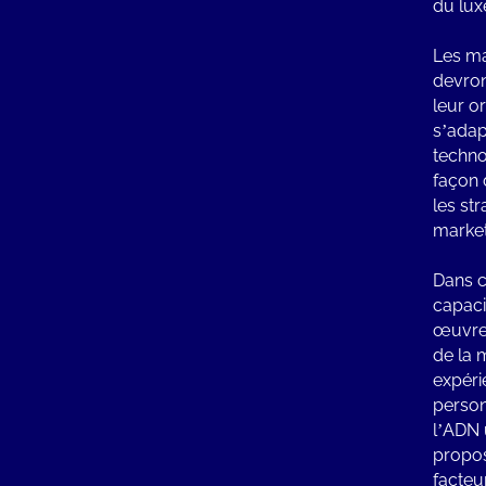
du lux
Les ma
devron
leur o
s’adap
techno
façon 
les str
market
Dans c
capaci
œuvre 
de la 
expéri
person
l’ADN 
propos
facteu