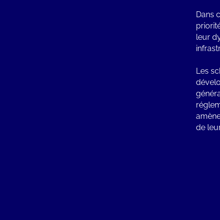
Dans c
priori
leur d
infras
Les sc
dévelo
généra
réglem
amènen
de leu