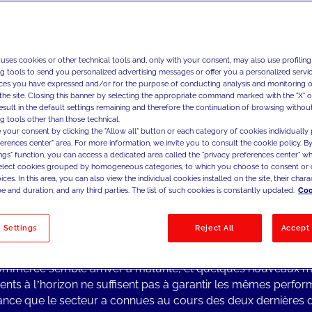
Nous accompagnons les m
luxe et du design comme 
influançant l'agenda de t
technologiques et culture
 uses cookies or other technical tools and, only with your consent, may also use profiling
comportement consommate
ng tools to send you personalized advertising messages or offer you a personalized service
ces you have expressed and/or for the purpose of conducting analysis and monitoring of
stratégies de distribution 
the site. Closing this banner by selecting the appropriate command marked with the "X" or 
dans la création et l'image.
result in the default settings remaining and therefore the continuation of browsing withou
g tools other than those technical.
 your consent by clicking the "Allow all" button or each category of cookies individually 
ferences center" area. For more information, we invite you to consult the cookie policy. By
ings" function, you can access a dedicated area called the "privacy preferences center" 
select cookies grouped by homogeneous categories, to which you choose to consent or 
 d’actualité du secteur
ces. In this area, you can also view the individual cookies installed on the site, their charac
rs des dernières années, les facteurs macroéconomiques, l’
e and duration, and any third parties. The list of such cookies is constantly updated.
Coo
portement des consommateurs et les progrès technologiq
é la dynamique concurrentielle à une vitesse exponentielle d
 Settings
Reject All
Accept 
rs de la mode, du luxe et du design.
mmerce semble arriver à maturité, et quelques nouveaux 
nts à l’horizon ne suffisent pas à garantir les mêmes perfo
ance que le secteur a connues au cours des deux dernières 