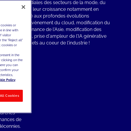
arques mondiales des secteurs de la mode, du
accélératur de leur croissance notamment en
ransformation lié aux profondes évolutions
lles récentes. Avènement du cloud, modification du
 cookies or
ur, prédominance de l'Asie, modification des
 in line with
 visitor
et stratégie D2C, prise d'ampleur de l'IA générative
the "Reject all"
.. autant de sujets au coeur de l'industrie !
t cookies or
present in the
 clicking on the
where you can
confirm your
teristics,
évolution
kie Policy
ues ont
ans les
All Cookies
marchés
rmances de
décennies.