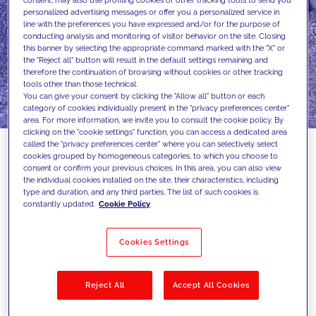
consent, may also use profiling cookies or other tracking tools to send you
personalized advertising messages or offer you a personalized service in
line with the preferences you have expressed and/or for the purpose of
conducting analysis and monitoring of visitor behavior on the site. Closing
this banner by selecting the appropriate command marked with the "X" or
the "Reject all" button will result in the default settings remaining and
therefore the continuation of browsing without cookies or other tracking
tools other than those technical.
You can give your consent by clicking the "Allow all" button or each
category of cookies individually present in the "privacy preferences center"
area. For more information, we invite you to consult the cookie policy. By
clicking on the "cookie settings" function, you can access a dedicated area
called the "privacy preferences center" where you can selectively select
cookies grouped by homogeneous categories, to which you choose to
consent or confirm your previous choices. In this area, you can also view
Uma estratégia fundamental para
the individual cookies installed on the site, their characteristics, including
type and duration, and any third parties. The list of such cookies is
fortalecer a experiência da JAKALA e
constantly updated.
Cookie Policy
expandir a sua oferta em gestão avançada
de dados
Cookies Settings
A
JAKALA
continua a avançar na sua
Reject All
Accept All Cookies
transformação baseada em dados e