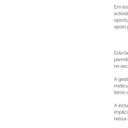
Em to
activi
oportu
apoio 
Este b
permit
no esc
A gest
meticu
tema d
A incl
implic
nessa 