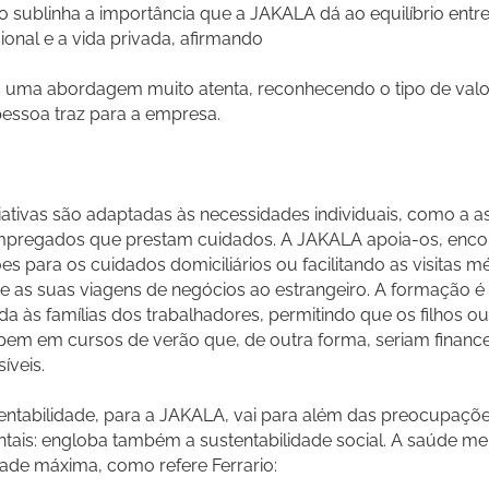
io sublinha a importância que a JAKALA dá ao equilíbrio entre
sional e a vida privada, afirmando
uma abordagem muito atenta, reconhecendo o tipo de valo
essoa traz para a empresa.
ciativas são adaptadas às necessidades individuais, como a as
mpregados que prestam cuidados. A JAKALA apoia-os, enco
es para os cuidados domiciliários ou facilitando as visitas m
e as suas viagens de negócios ao estrangeiro. A formação 
da às famílias dos trabalhadores, permitindo que os filhos o
ipem em cursos de verão que, de outra forma, seriam financ
íveis.
entabilidade, para a JAKALA, vai para além das preocupaçõ
tais: engloba também a sustentabilidade social. A saúde me
dade máxima, como refere Ferrario: