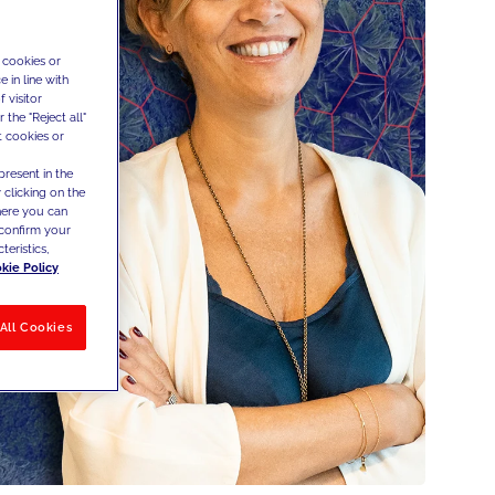
 cookies or
 in line with
 visitor
the "Reject all"
t cookies or
present in the
 clicking on the
where you can
confirm your
teristics,
kie Policy
All Cookies