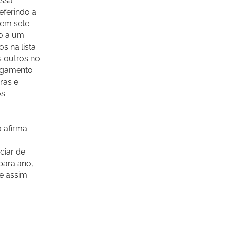
ossa
eferindo a
 em sete
to a um
s na lista
s outros no
regamento
ras e
os
 afirma:
ciar de
para ano,
e assim