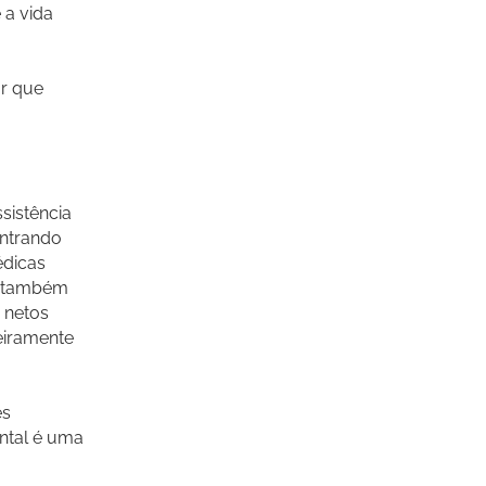
 a vida
r que
sistência
ntrando
édicas
é também
u netos
eiramente
es
ntal é uma