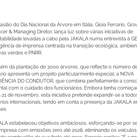
asião do Dia Nacional da Árvore em Itália, Gioia Ferrario, Gro
icer & Managing Diretor, lança luz sobre várias iniciativas de
tabilidade levadas a cabo pela JAKALA numa entrevista à G
ência de imprensa centrada na transição ecológica, ambien
tivas verdes e PNRR.
lém da plantação de 3000 árvores, que reflecte o número de
ario apresenta um projeto particularmente especial: a NOVA
IÊNCIA DO CONDUTOR, que combina perfeitamente a consc
ntal com o cuidado dos funcionários. Embora tenha começ
, a 21 de novembro, esta iniciativa pretende expandir-se a todo
órios internacionais, tendo em conta a presença da JAKALA 
ses.
LA estabeleceu objetivos ambiciosos, esforçando-se por se
presa com emissões zero até 2028, eliminando os veículo