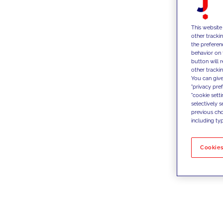
This website
other tracki
the preferen
behavior on 
button will 
other trackin
You can give
"privacy pre
"cookie sett
selectively 
previous choi
including typ
Cookies