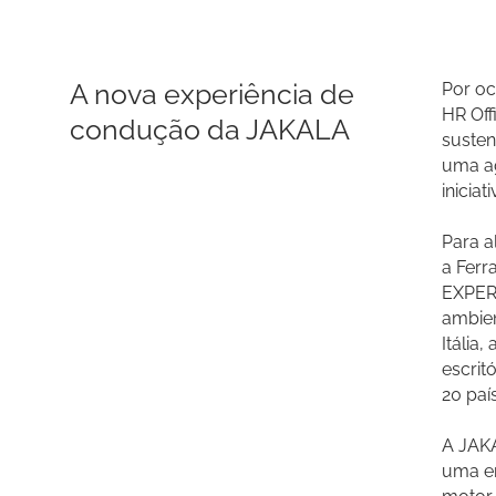
A nova experiência de
Por oc
HR Off
condução da JAKALA
susten
uma ag
inicia
Para a
a Ferr
EXPER
ambie
Itália
escrit
20 paí
A JAKA
uma em