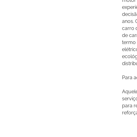
motor 
experi
decisã
anos. 
carro 
de car
termo 
elétri
ecológ
distri
Para a
Aquele
serviç
para 
reforç