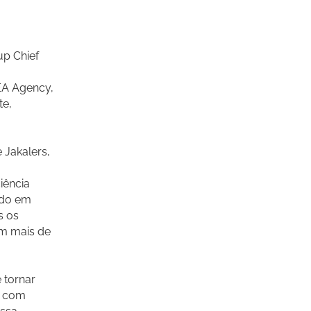
up Chief
EA Agency,
te,
 Jakalers,
iência
ado em
s os
em mais de
 tornar
s com