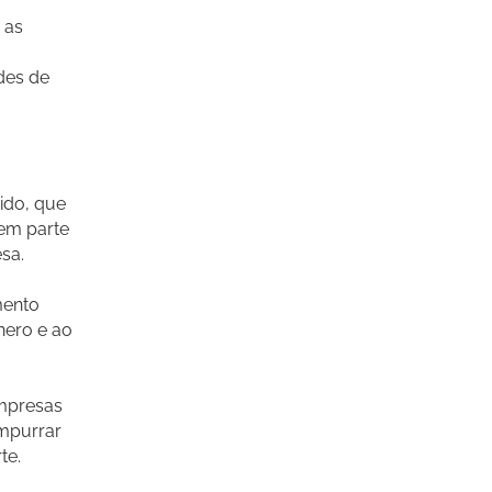
 as
des de
ido, que
 em parte
sa.
mento
nero e ao
empresas
empurrar
te.