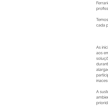
Ferrar
profis
Temos 
cada p
As ini
aos e
soluçõ
durant
alarga
partic
inacess
A sust
ambien
priori