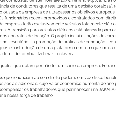
de combustão da sua frota até 2035. Ferrario explica: "É a n
ência de condutores que resulta de uma decisão corajosa", r
o ousada da empresa de ultrapassar os objetivos europeus
Os funcionários recém-promovidos e contratados com direi
da empresa terão exclusivamente veículos totalmente elétrico
ros. A transição para veículos elétricos está planeada para o
dos contratos de locação. O projeto inclui estações de car
co nos escritórios, a promoção de práticas de condução segu
icas e a introdução de uma plataforma em linha que indica 
buidores de combustível mais rentáveis.
queles que optam por não ter um carro da empresa, Ferrario
s que renunciam ao seu direito podem, em vez disso, benefi
os sociais adicionais, cujo valor económico aumenta de ano 
recompensar os trabalhadores que permanecem na JAKALA 
ar a nossa força de trabalho.