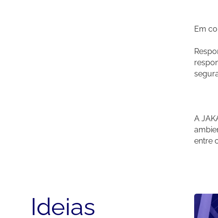
Em con
Respon
respon
segur
A JAK
ambien
entre 
Ideias