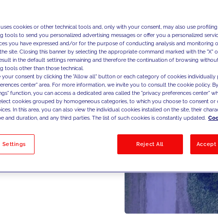
 uses cookies or other technical tools and, only with your consent, may also use profiling
ng tools to send you personalized advertising messages or offer you a personalized service
ces you have expressed and/or for the purpose of conducting analysis and monitoring of
the site. Closing this banner by selecting the appropriate command marked with the "X" or 
result in the default settings remaining and therefore the continuation of browsing withou
g tools other than those technical.
 your consent by clicking the "Allow all" button or each category of cookies individually 
ferences center" area. For more information, we invite you to consult the cookie policy. By
ings" function, you can access a dedicated area called the "privacy preferences center" 
select cookies grouped by homogeneous categories, to which you choose to consent or 
ces. In this area, you can also view the individual cookies installed on the site, their charac
e and duration, and any third parties. The list of such cookies is constantly updated.
Coo
 Settings
Reject All
Accept 