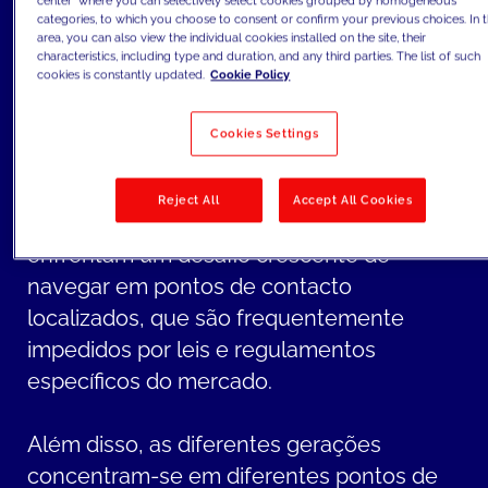
para satisfazer as necessidades em
center" where you can selectively select cookies grouped by homogeneous
categories, to which you choose to consent or confirm your previous choices. In t
constante mudança dos clientes e
area, you can also view the individual cookies installed on the site, their
characteristics, including type and duration, and any third parties. The list of such
maximizar a sua fidelidade.
cookies is constantly updated.
Cookie Policy
À medida que novos pontos de contacto
Cookies Settings
continuam a surgir no funil de marketing e
a comunicação se torna cada vez mais
Reject All
Accept All Cookies
personalizada, as marcas de moda e luxo
enfrentam um desafio crescente de
navegar em pontos de contacto
localizados, que são frequentemente
impedidos por leis e regulamentos
específicos do mercado.
Além disso, as diferentes gerações
concentram-se em diferentes pontos de