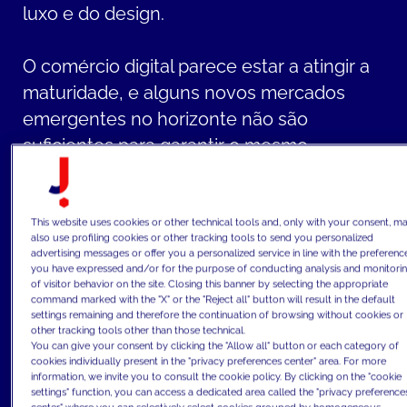
luxo e do design.
O comércio digital parece estar a atingir a
maturidade, e alguns novos mercados
emergentes no horizonte não são
suficientes para garantir o mesmo
desempenho de crescimento que o sector
tem vindo a registar nas últimas duas
décadas.
This website uses cookies or other technical tools and, only with your consent, m
also use profiling cookies or other tracking tools to send you personalized
advertising messages or offer you a personalized service in line with the preferenc
you have expressed and/or for the purpose of conducting analysis and monitori
Neste cenário competitivo, as marcas de
of visitor behavior on the site. Closing this banner by selecting the appropriate
command marked with the "X" or the "Reject all" button will result in the default
moda e luxo estão a dar prioridade ao
settings remaining and therefore the continuation of browsing without cookies or
crescimento orgânico como nunca antes,
other tracking tools other than those technical.
You can give your consent by clicking the "Allow all" button or each category of
adotando uma abordagem ágil que
cookies individually present in the "privacy preferences center" area. For more
information, we invite you to consult the cookie policy. By clicking on the "cookie
capitaliza o poder dos dados e da análise
settings" function, you can access a dedicated area called the "privacy preference