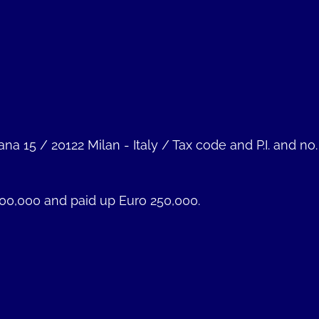
ana 15
/
20122 Milan - Italy
/
Tax code and P.I. and no
000,000 and paid up Euro 250,000.