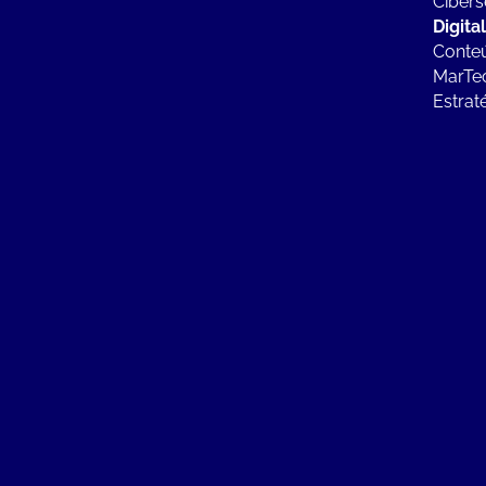
Ciber
Digita
Conteú
MarTe
Estrat