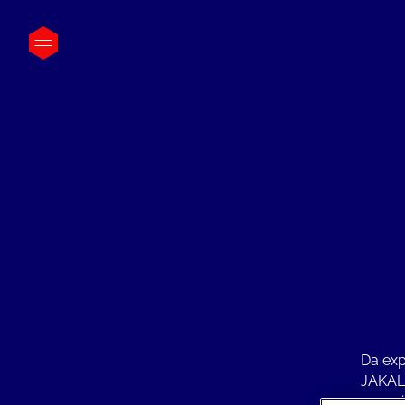
Da exp
JAKALA
especi