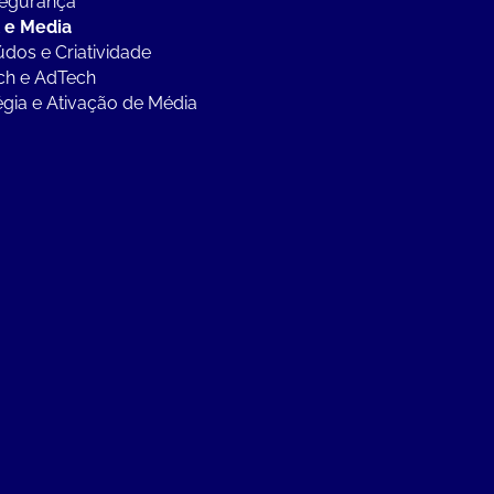
segurança
l e Media
dos e Criatividade
ch e AdTech
égia e Ativação de Média