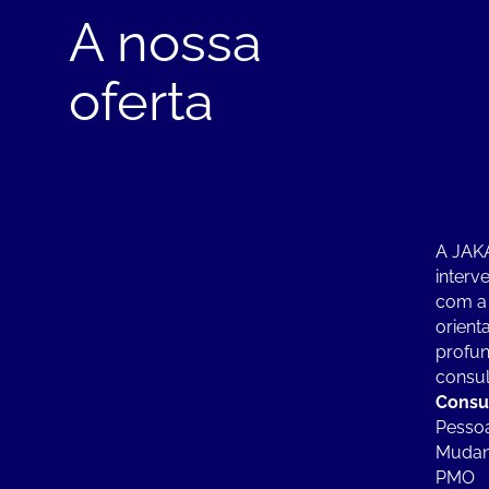
A nossa
oferta
A JAKA
interv
com a
orient
profun
consult
Consul
Pessoa
Muda
PMO