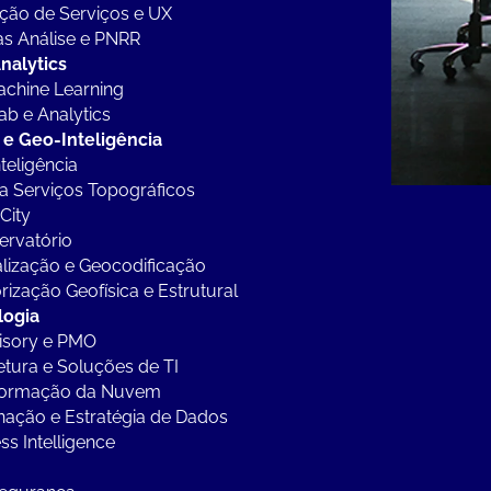
ção de Serviços e UX
cas Análise e PNRR
nalytics
achine Learning
ab e Analytics
 e Geo-Inteligência
teligência
a Serviços Topográficos
City
ervatório
lização e Geocodificação
rização Geofísica e Estrutural
logia
isory e PMO
etura e Soluções de TI
formação da Nuvem
ação e Estratégia de Dados
ss Intelligence