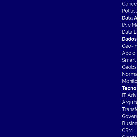
Conce
Políti
Data A
IA e M
Data L
Dados
Geo-In
Apoio 
Smart 
Geobs
Norma
Monito
Tecno
IT Adv
Arquit
Trans
Govern
Busine
CRM