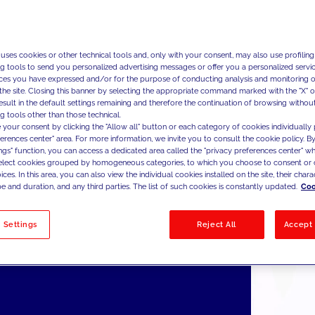
ormação de TI, IA, Machine Learning, Big Data, Geo Intellige
ta da nova empresa centra-se numa vasta carteira de serviç
 uses cookies or other technical tools and, only with your consent, may also use profiling
ões para o cidadão e o doente com a abordagem MarTech d
ng tools to send you personalized advertising messages or offer you a personalized service
plicar os princípios da experiência do cliente a uma experiên
ces you have expressed and/or for the purpose of conducting analysis and monitoring of
the site. Closing this banner by selecting the appropriate command marked with the "X" or 
o e do doente sem precedentes. Os pilares da oferta da JAK
result in the default settings remaining and therefore the continuation of browsing withou
 associados a uma competência de Transformação que maxi
g tools other than those technical.
o e a adoção destas novas tecnologias, replicando o sucess
 your consent by clicking the "Allow all" button or each category of cookies individually 
ferences center" area. For more information, we invite you to consult the cookie policy. By
ionamento alcançado pela JAKALA no mundo Privado.
ings" function, you can access a dedicated area called the "privacy preferences center" 
select cookies grouped by homogeneous categories, to which you choose to consent or 
ces. In this area, you can also view the individual cookies installed on the site, their charac
e and duration, and any third parties. The list of such cookies is constantly updated.
Coo
 Settings
Reject All
Accept 