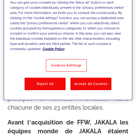
PRINCIPLES (WEPs)
,
une initiative des
You can give your consent by clicking the "Allow all" button or each
category of cookies individually present in the "privacy preferences center"
Nations Unies
visant à promouvoir l'égalité
area. For more information, we invite you to consult the cookie policy. By
clicking on the "cookie settings" function, you can access a dedicated area
des sexes au sein des organisations. Cette
called the "privacy preferences center" where you can selectively select
étape importante souligne l'engagement
cookies grouped by homogeneous categories, to which you choose to
consent or confirm your previous choices. In this area, you can also view
de JAKALA à reconnaître tous ses
the individual cookies installed on the site, their characteristics, including
type and duration, and any third parties. The list of such cookies is
collaborateurs individuellement,
constantly updated.
Cookie Policy
conformément aux principes d'équité et
de respect qui définissent son éthique
Cookies Settings
d'entreprise. Actuellement, si l'adhésion
aux WEPs est menée au niveau du siège
Reject All
Accept All Cookies
italien, l'entreprise s'engage à étendre ces
principes à l'échelle mondiale, dans
chacune de ses 23 entités locales.
Avant l’acquisition de FFW, JAKALA les
équipes monde de JAKALA étaient