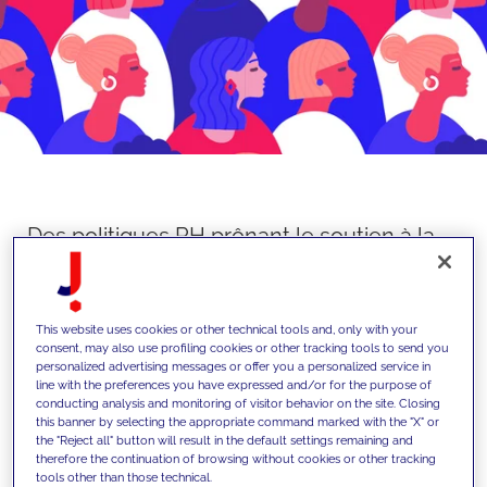
Des politiques RH prônant le soutien à la
parentalité, à la mise en œuvre d'un
Manifeste linguistique: JAKALA renforce
son engagement en faveur de la
This website uses cookies or other technical tools and, only with your
consent, may also use profiling cookies or other tracking tools to send you
promotion de l'inclusion et de la diversité
personalized advertising messages or offer you a personalized service in
line with the preferences you have expressed and/or for the purpose of
conducting analysis and monitoring of visitor behavior on the site. Closing
this banner by selecting the appropriate command marked with the "X" or
JAKALA
annonce fièrement son récent
the "Reject all" button will result in the default settings remaining and
soutien aux
WOMEN’S EMPOWERMENT
therefore the continuation of browsing without cookies or other tracking
tools other than those technical.