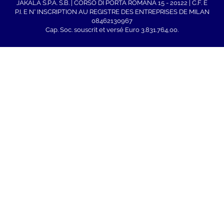
JAKALA S.P.A. S.B. | CORSO DI PORTA ROMANA 15 - 20122 | C.F. E
P.I. E N° INSCRIPTION AU REGISTRE DES ENTREPRISES DE MILAN
08462130967
Cap. Soc. souscrit et versé Euro 3.831.764,00.