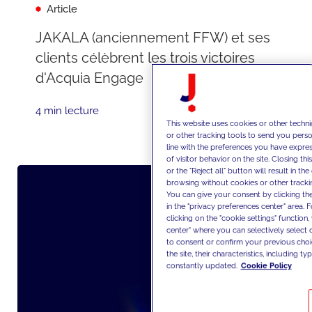
Article
JAKALA (anciennement FFW) et ses
clients célèbrent les trois victoires
d'Acquia Engage
4 min lecture
This website uses cookies or other techni
or other tracking tools to send you perso
line with the preferences you have expre
of visitor behavior on the site. Closing 
or the "Reject all" button will result in t
browsing without cookies or other trackin
You can give your consent by clicking the
in the "privacy preferences center" area. 
clicking on the "cookie settings" function
center" where you can selectively selec
to consent or confirm your previous choice
the site, their characteristics, including t
constantly updated.
Cookie Policy