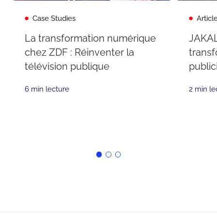
Case Studies
Articl
La transformation numérique
JAKAL
chez ZDF : Réinventer la
transf
télévision publique
public
6 min lecture
2 min le