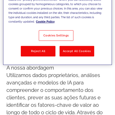
interações personalizadas em
cookies grouped by homogeneous categories, to which you choose to
consent or confirm your previous choices. In this area, you can also view
canais digitais e físicos.
the individual cookies installed on the site, their characteristics, including
type and duration, and any third parties. The list of such cookies is
constantly updated.
Cookie Policy
Cookies Settings
Reject All
Accept All Cookies
A nossa abordagem
Utilizamos dados proprietários, análises
avançadas e modelos de IA para
compreender o comportamento dos
clientes, prever as suas ações futuras e
identificar os fatores-chave de valor ao
longo de todo o ciclo de vida. Através do