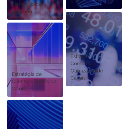
e IA
Estratégia de
Mercado
Estratégia
Comercial e
Otimização de
Estratégia de
Canais
Cliente e Gestão de
Valor