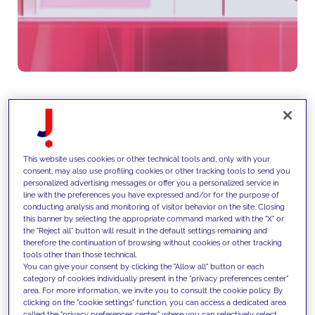
Desenhamos estratégias
centradas no cliente para
This website uses cookies or other technical tools and, only with your
consent, may also use profiling cookies or other tracking tools to send you
maximizar o valor ao longo de
personalized advertising messages or offer you a personalized service in
line with the preferences you have expressed and/or for the purpose of
todo o ciclo de vida, otimizando a
conducting analysis and monitoring of visitor behavior on the site. Closing
this banner by selecting the appropriate command marked with the "X" or
aquisição, o envolvimento e a
the "Reject all" button will result in the default settings remaining and
therefore the continuation of browsing without cookies or other tracking
retenção através de
tools other than those technical.
You can give your consent by clicking the "Allow all" button or each
segmentação orientada por
category of cookies individually present in the "privacy preferences center"
area. For more information, we invite you to consult the cookie policy. By
dados, jornadas do cliente e
clicking on the "cookie settings" function, you can access a dedicated area
called the "privacy preferences center" where you can selectively select