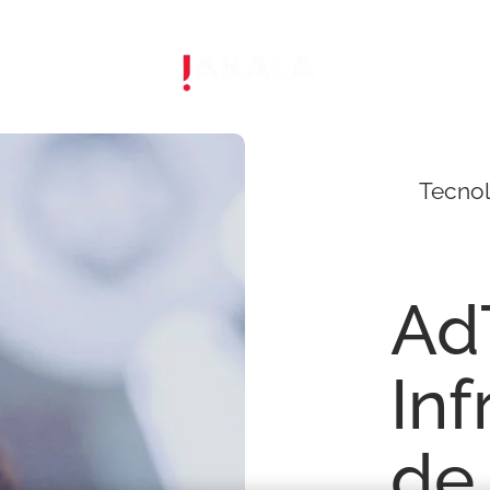
Tecno
Ad
Inf
de