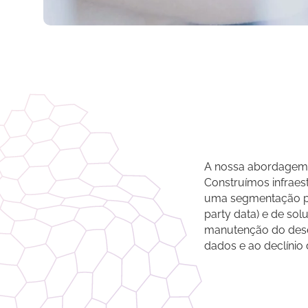
A nossa abordage
Construímos infraes
uma segmentação prec
party data) e de so
manutenção do des
dados e ao declínio 