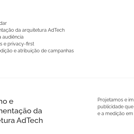
dar
tação da arquitetura AdTech
a audiência
 e privacy-first
edição e atribuição de campanhas
ho e
Projetamos e im
publicidade qu
mentação da
e a medição em c
etura AdTech