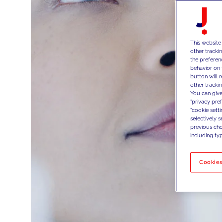
This website
other tracki
the preferen
behavior on 
button will 
other trackin
You can give
"privacy pre
"cookie sett
selectively 
previous choi
including typ
Cookies