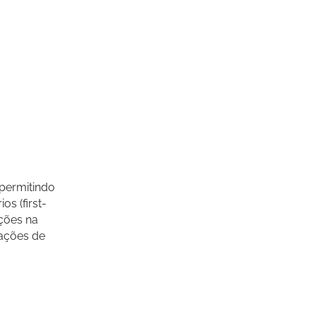
 permitindo
s (first-
ções na
ações de