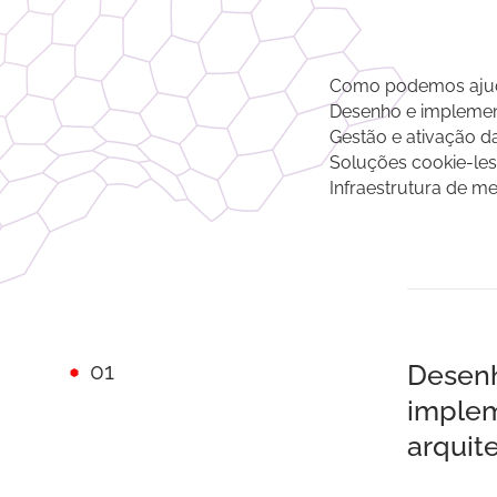
Como podemos aju
Desenho e implemen
Gestão e ativação d
Soluções cookie-less
Infraestrutura de m
01
Desen
imple
arquit