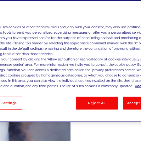
Act
 uses cookies or other technical tools and, only with your consent, may also use profiling
ng tools to send you personalized advertising messages or offer you a personalized service
ces you have expressed and/or for the purpose of conducting analysis and monitoring of
the site. Closing this banner by selecting the appropriate command marked with the "X" or 
Projetam
result in the default settings remaining and therefore the continuation of browsing withou
g tools other than those technical.
publicida
 your consent by clicking the "Allow all" button or each category of cookies individually 
media e 
ferences center" area. For more information, we invite you to consult the cookie policy. By
ings" function, you can access a dedicated area called the "privacy preferences center" 
execução
select cookies grouped by homogeneous categories, to which you choose to consent or 
ces. In this area, you can also view the individual cookies installed on the site, their charac
orientado
e and duration, and any third parties. The list of such cookies is constantly updated.
Coo
 Settings
Reject All
Accept 