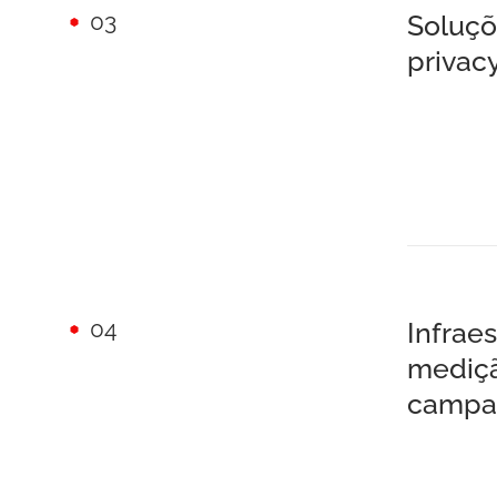
03
Soluçõ
privacy
04
Infrae
mediçã
campa