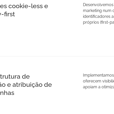
es cookie-less e
Desenvolvemos 
marketing num c
-first
identificadores 
próprios (first-pa
strutura de
Implementamos f
oferecem visibi
o e atribuição de
apoiam a otimiz
nhas