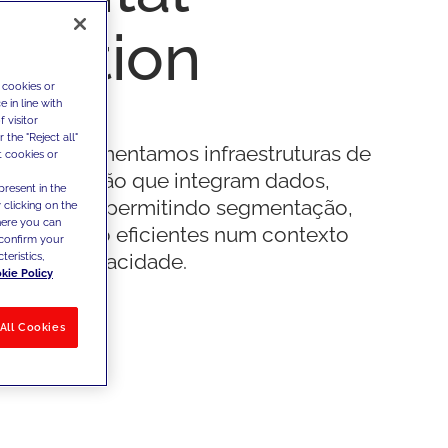
ivation
 cookies or
 in line with
 visitor
the "Reject all"
os e implementamos infraestruturas de
t cookies or
de e ativação que integram dados,
present in the
tecnologia, permitindo segmentação,
 clicking on the
where you can
 e medição eficientes num contexto
confirm your
teristics,
 para a privacidade.
kie Policy
All Cookies