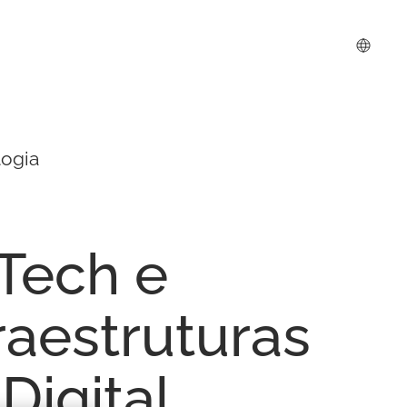
logia
Tech
e
raestruturas
Digital