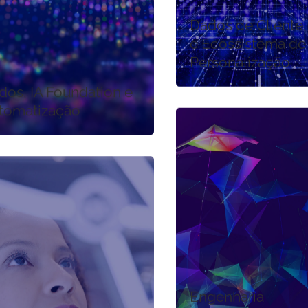
Dados de Cliente
e Ecossistema de
Personalização
dos, IA Foundation e
tomatização
Engenharia