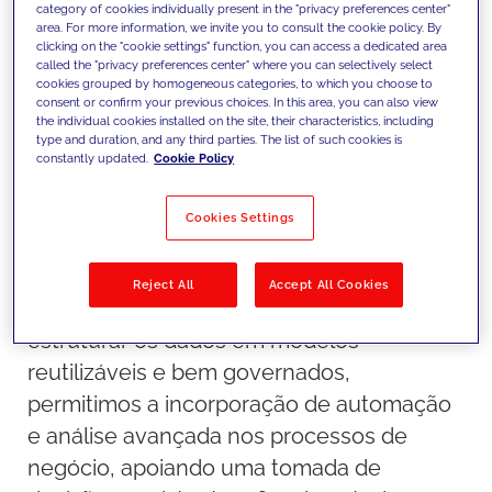
category of cookies individually present in the "privacy preferences center"
area. For more information, we invite you to consult the cookie policy. By
clicking on the "cookie settings" function, you can access a dedicated area
called the "privacy preferences center" where you can selectively select
cookies grouped by homogeneous categories, to which you choose to
consent or confirm your previous choices. In this area, you can also view
the individual cookies installed on the site, their characteristics, including
type and duration, and any third parties. The list of such cookies is
constantly updated.
Cookie Policy
A nossa abordagem
Construímos fundações de dados
Cookies Settings
concebidas de raiz para IA, garantindo
escalabilidade, governação e
Reject All
Accept All Cookies
interoperabilidade entre sistemas. Ao
estruturar os dados em modelos
reutilizáveis e bem governados,
permitimos a incorporação de automação
e análise avançada nos processos de
negócio, apoiando uma tomada de