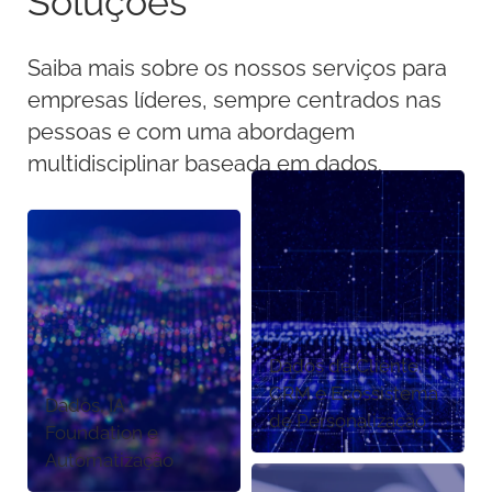
Soluções
Saiba mais sobre os nossos serviços para
empresas líderes, sempre centrados nas
pessoas e com uma abordagem
multidisciplinar baseada em dados.
Dados de Cliente,
CRM e Ecossistema
Dados, IA
de Personalização
Foundation e
Automatização