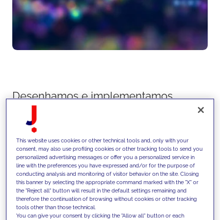
Desenhamos e implementamos
arquiteturas de dados escaláveis,
integrando dados estruturados e
This website uses cookies or other technical tools and, only with your
não estruturados e permitindo
consent, may also use profiling cookies or other tracking tools to send you
personalized advertising messages or offer you a personalized service in
modelos de IA, automação e
line with the preferences you have expressed and/or for the purpose of
conducting analysis and monitoring of visitor behavior on the site. Closing
análise avançada ao longo dos
this banner by selecting the appropriate command marked with the "X" or
processos de negócio.
the "Reject all" button will result in the default settings remaining and
therefore the continuation of browsing without cookies or other tracking
tools other than those technical.
You can give your consent by clicking the "Allow all" button or each