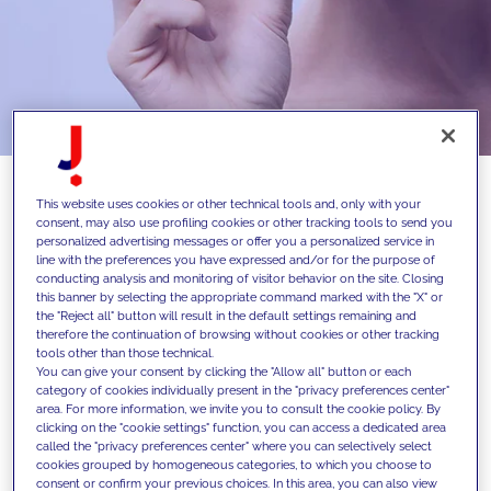
This website uses cookies or other technical tools and, only with your
consent, may also use profiling cookies or other tracking tools to send you
personalized advertising messages or offer you a personalized service in
line with the preferences you have expressed and/or for the purpose of
La Prairie ist eine der weltweit führenden
conducting analysis and monitoring of visitor behavior on the site. Closing
this banner by selecting the appropriate command marked with the "X" or
Luxus‑Skincare‑Marken, bekannt für
the "Reject all" button will result in the default settings remaining and
therefore the continuation of browsing without cookies or other tracking
ikonische Produktlinien, höchste
tools other than those technical.
wissenschaftliche Innovationskraft und ein
You can give your consent by clicking the "Allow all" button or each
category of cookies individually present in the "privacy preferences center"
unverwechselbares Markenversprechen
area. For more information, we invite you to consult the cookie policy. By
clicking on the "cookie settings" function, you can access a dedicated area
im Premiumsegment. Die Marke vereint
called the "privacy preferences center" where you can selectively select
Schweizer Präzision, Eleganz und
cookies grouped by homogeneous categories, to which you choose to
consent or confirm your previous choices. In this area, you can also view