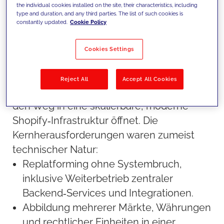
anspruchsvolles Storytelling. Auch im
the individual cookies installed on the site, their characteristics, including
type and duration, and any third parties. The list of such cookies is
digitalen Raum.
constantly updated.
Cookie Policy
Herausforderung
La Prairie benötigte eine globale
Cookies Settings
Commerce‑Architektur, die in das
bestehende Technologie‑Ökosystem
Reject All
Accept All Cookies
integriert werden sollte. Und gleichzeitig
den Weg in eine skalierbare, moderne
Shopify‑Infrastruktur öffnet. Die
Kernherausforderungen waren zumeist
technischer Natur:
Replatforming ohne Systembruch,
inklusive Weiterbetrieb zentraler
Backend‑Services und Integrationen.
Abbildung mehrerer Märkte, Währungen
und rechtlicher Einheiten in einer