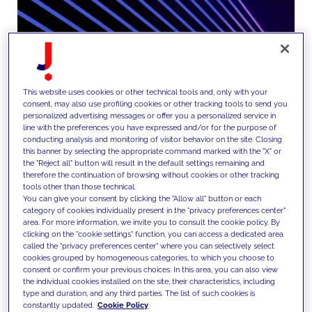
This website uses cookies or other technical tools and, only with your
consent, may also use profiling cookies or other tracking tools to send you
personalized advertising messages or offer you a personalized service in
line with the preferences you have expressed and/or for the purpose of
conducting analysis and monitoring of visitor behavior on the site. Closing
this banner by selecting the appropriate command marked with the "X" or
the "Reject all" button will result in the default settings remaining and
Projetamos e produzimos
therefore the continuation of browsing without cookies or other tracking
tools other than those technical.
conteúdos e assets criativos
You can give your consent by clicking the "Allow all" button or each
category of cookies individually present in the "privacy preferences center"
coerentes com o posicionamento
area. For more information, we invite you to consult the cookie policy. By
clicking on the "cookie settings" function, you can access a dedicated area
dos nossos clientes e dos seus
called the "privacy preferences center" where you can selectively select
cookies grouped by homogeneous categories, to which you choose to
objetivos de desempenho,
consent or confirm your previous choices. In this area, you can also view
the individual cookies installed on the site, their characteristics, including
utilizando dados, SEO, GEO e IA.
type and duration, and any third parties. The list of such cookies is
constantly updated.
Cookie Policy