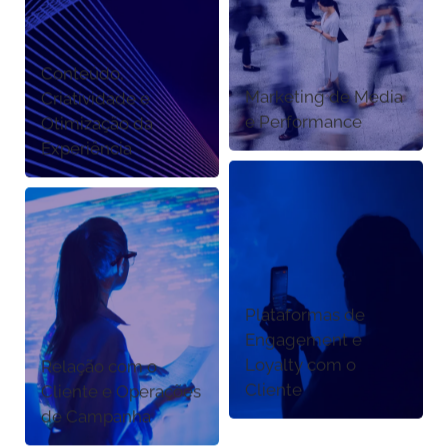
Conteúdo,
Marketing de Media
Criatividade e
e Performance
Otimização da
Experiência
Plataformas de
Engagement e
Loyalty com o
Relação com o
Cliente
Cliente e Operações
de Campanha