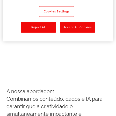
Otimizamos continuamente as
experiências através de testes,
Cookies Settings
personalização e metodologias
CRO para maximizar visibilidade,
Reject All
Accept All Cookies
engagement e conversão.
A nossa abordagem
Combinamos conteúdo, dados e IA para
garantir que a criatividade é
simultaneamente impactante e