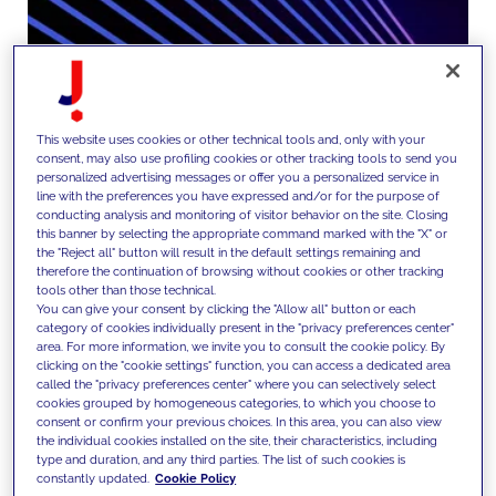
This website uses cookies or other technical tools and, only with your
consent, may also use profiling cookies or other tracking tools to send you
personalized advertising messages or offer you a personalized service in
line with the preferences you have expressed and/or for the purpose of
conducting analysis and monitoring of visitor behavior on the site. Closing
this banner by selecting the appropriate command marked with the "X" or
the "Reject all" button will result in the default settings remaining and
therefore the continuation of browsing without cookies or other tracking
Wir konzipieren und produzieren
tools other than those technical.
Inhalte und kreative Assets, die
You can give your consent by clicking the "Allow all" button or each
category of cookies individually present in the "privacy preferences center"
auf Markenpositionnierung und
area. For more information, we invite you to consult the cookie policy. By
clicking on the "cookie settings" function, you can access a dedicated area
Performance-Ziele einzahlen -
called the "privacy preferences center" where you can selectively select
cookies grouped by homogeneous categories, to which you choose to
gestützt auf Daten, SEO, GEO und
consent or confirm your previous choices. In this area, you can also view
the individual cookies installed on the site, their characteristics, including
KI. Durch Testing,
type and duration, and any third parties. The list of such cookies is
constantly updated.
Cookie Policy