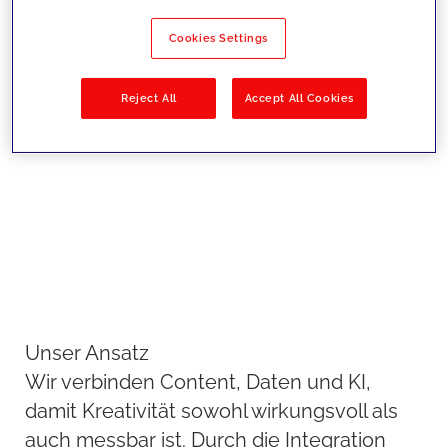
Personalisierung und CRO-
Methoden optimieren wir digitale
Cookies Settings
Erlebnisse kontinuierlich, um
Sichtbarkeit, Engagement und
Reject All
Accept All Cookies
Conversion zu maximieren.
Unser Ansatz
Wir verbinden Content, Daten und KI,
damit Kreativität sowohl wirkungsvoll als
auch messbar ist. Durch die Integration