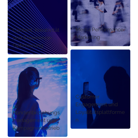
Media Performance
Content, Kreativität
Marketing
und Experience-
Optimierung
Customer
Engagement und
Loyalitätsplattforme
Kundenbeziehungs
n
management und
Kampagnenbetrieb