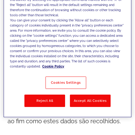
the "Reject all" button will result in the default settings remaining and
Google continuar a oferecer aos
therefore the continuation of browsing without cookies or other tracking
tools other than those technical.
anunciantes os meios para otimizar as
You can give your consent by clicking the "Allow all" button or each
suas campanhas publicitárias. Esta
category of cookies individually present in the "privacy preferences center"
area. For more information, we invite you to consult the cookie policy. By
otimização irá basear-se á nos "eventos"
clicking on the "cookie settings" function, you can access a dedicated area
called the "privacy preferences center" where you can selectively select
do utilizador, ou seja, em tudo (e quero
cookies grouped by homogeneous categories, to which you choose to
dizer tudo) o que um utilizador faz quando
consent or confirm your previous choices. In this area, you can also view
the individual cookies installed on the site, their characteristics, including
visita o seu sítio Web. É uma boa prática
type and duration, and any third parties. The list of such cookies is
constantly updated.
Cookie Policy
ter em mente que tudo o que o GA4 faz é
baseado em "eventos". Se tiver este
Cookies Settings
princípio fundamental em mente ao
configurar o GA4, poderá moldar melhor
Reject All
Accept All Cookies
os dados exactos que pretende ver nos
seus relatórios e compreender do princípio
ao fim como estes dados são recolhidos.