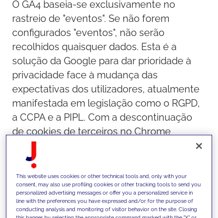
O GA4 baseia-se exclusivamente no
rastreio de "eventos". Se não forem
configurados "eventos", não serão
recolhidos quaisquer dados. Esta é a
solução da Google para dar prioridade à
privacidade face à mudança das
expectativas dos utilizadores, atualmente
manifestada em legislação como o RGPD,
a CCPA e a PIPL. Com a descontinuação
de cookies de terceiros no Chrome
(atualmente prevista para 2024), isto
também terá um impacto substancial no
negócio de publicidade da Google, pelo
This website uses cookies or other technical tools and, only with your
consent, may also use profiling cookies or other tracking tools to send you
que a modelação preditiva em que se
personalized advertising messages or offer you a personalized service in
baseia o GA4, combinada com a utilização
line with the preferences you have expressed and/or for the purpose of
conducting analysis and monitoring of visitor behavior on the site. Closing
de IDs de utilizador (anónimos), permitirá à
this banner by selecting the appropriate command marked with the "X" or