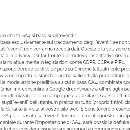
ciò che fa GA4 si basa sugli "eventi"."
 basa esclusivamente sul tracciamento degli "eventi"; se non
ati "eventi", non verranno raccolti dati. Questa è la soluzione 
ta alla privacy, per far fronte alle mutevoli aspettative degli ut
stano attualmente in legislazioni come GDPR, CCPA e PIPL.
inazione dei cookie di terze parti su Chrome (attualmente previ
avrà un impatto sostanziale anche sulle attività pubblicitarie d
i la modellazione predittiva su cui si basa GA4, combinata con
(anonimi), consentirà a Google di continuare a offrire agli inser
per ottimizzare le loro campagne pubblicitarie. Questa ottimi
sugli "eventi" dell'utente, in pratica su tutto (proprio tutto!) c
 fa durante la visita al vostro sito web. È bene tenere presente
e GA4 fa è basato su "eventi". Tenendo a mente questo princip
entale durante l'impostazione di GA4, sarà possibile definire
satti che si desidera visualizzare nei report e comprendere pi