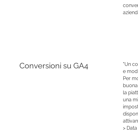
convers
aziend
Conversioni su GA4
"Un co
e modi
Per mo
buona 
la piat
una mi
impost
disponi
attiva
> Data 