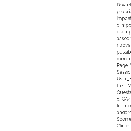
Dovret
propri
impost
e impos
esempi
assegna
ritrov
possib
monit
Page_
Session
User_E
First_V
Queste
di GA4
tracci
andare
Scorre
Clic i