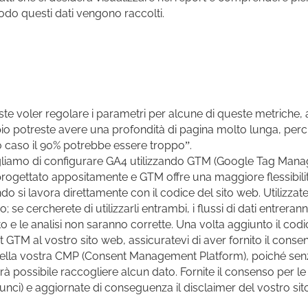
do questi dati vengono raccolti.
ste voler regolare i parametri per alcune di queste metriche,
o potreste avere una profondità di pagina molto lunga, perci
 caso il 90% potrebbe essere troppo”.
liamo di configurare GA4 utilizzando GTM (Google Tag Manag
progettato appositamente e GTM offre una maggiore flessibilit
do si lavora direttamente con il codice del sito web. Utilizzat
 se cercherete di utilizzarli entrambi, i flussi di dati entrerann
to e le analisi non saranno corrette. Una volta aggiunto il codi
t GTM al vostro sito web, assicuratevi di aver fornito il conse
lla vostra CMP (Consent Management Platform), poiché senz
à possibile raccogliere alcun dato. Fornite il consenso per le a
nunci) e aggiornate di conseguenza il disclaimer del vostro sito