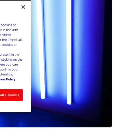
 cookies or
 in line with
 visitor
the "Reject all"
t cookies or
present in the
 clicking on the
where you can
confirm your
teristics,
kie Policy
All Cookies