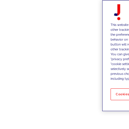
This website
other tracki
the preferen
behavior on 
button will 
other trackin
You can give
"privacy pre
"cookie sett
selectively 
previous choi
including typ
Cookies