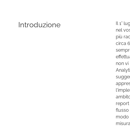
Introduzione
Il 1° l
nel vo
più rac
circa 
sempre
effett
non vi
Analyt
sugger
appres
l'impl
ambito
report 
flusso 
modo c
misurar