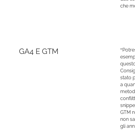
che mo
GA4 E GTM
“Potre
esempi
questo
Consig
stato 
a quan
metodo;
conflit
snippe
GTM ne
non sar
gli an