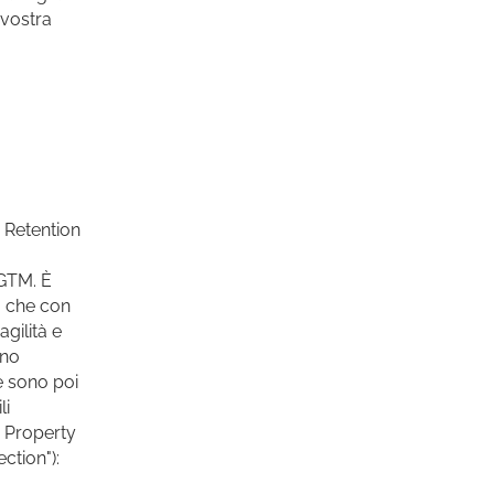
 vostra
 Retention
 GTM. È
o che con
gilità e
ono
e sono poi
li
> Property
ction"):