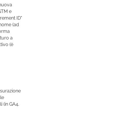
 nuova
 GTM e
urement ID"
n nome (ad
norma
uturo a
tivo (è
a
isurazione
le
i (in GA4,