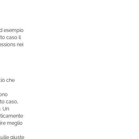
 ad esempio
to caso il
ssions nei
ciò che
sono
sto caso,
). Un
sticamente
nire meglio
sulle giuste