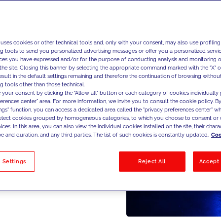
 uses cookies or other technical tools and, only with your consent, may also use profiling
ng tools to send you personalized advertising messages or offer you a personalized service
ces you have expressed and/or for the purpose of conducting analysis and monitoring of
the site. Closing this banner by selecting the appropriate command marked with the "X" or 
result in the default settings remaining and therefore the continuation of browsing withou
g tools other than those technical.
 your consent by clicking the "Allow all" button or each category of cookies individually 
ferences center" area. For more information, we invite you to consult the cookie policy. By
ings" function, you can access a dedicated area called the "privacy preferences center" 
select cookies grouped by homogeneous categories, to which you choose to consent or 
ces. In this area, you can also view the individual cookies installed on the site, their charac
e and duration, and any third parties. The list of such cookies is constantly updated.
Coo
 Settings
Reject All
Accept 