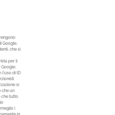
 vengono
di Google,
enti, che si
sta per il
i Google,
 l'uso di ID
zionisti
zzazione si
iò che un
 che tutto
io
 meglio i
enamente in