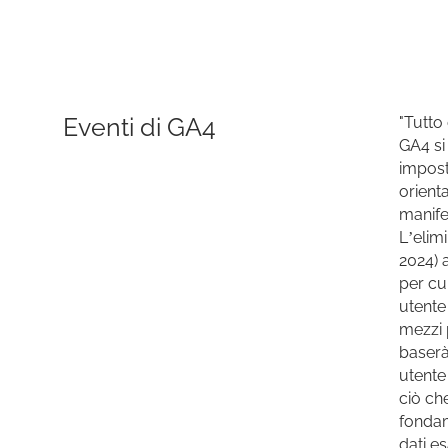
Eventi di GA4
"Tutto 
GA4 si
impost
orienta
manife
L’elim
2024) 
per cu
utente 
mezzi 
baserà 
utente
ciò ch
fondam
dati e