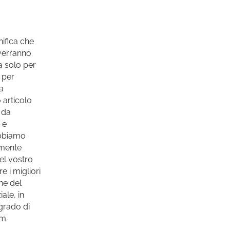
nifica che
 verranno
ma solo per
 per
a
 articolo
 da
 e
abbiamo
lmente
el vostro
 i migliori
ne del
ale, in
grado di
am.