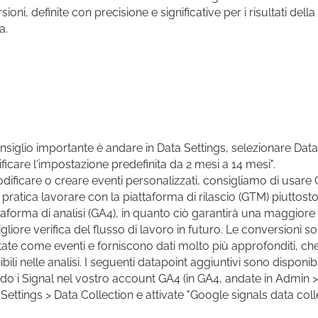
ioni, definite con precisione e significative per i risultati della
a.
nsiglio importante è andare in Data Settings, selezionare Data
ficare l'impostazione predefinita da 2 mesi a 14 mesi".
dificare o creare eventi personalizzati, consigliamo di usare
pratica lavorare con la piattaforma di rilascio (GTM) piuttost
taforma di analisi (GA4), in quanto ciò garantirà una maggiore a
gliore verifica del flusso di lavoro in futuro. Le conversioni s
ate come eventi e forniscono dati molto più approfonditi, ch
bili nelle analisi. I seguenti datapoint aggiuntivi sono disponibi
ndo i Signal nel vostro account GA4 (in GA4, andate in Admin 
Settings > Data Collection e attivate "Google signals data colle