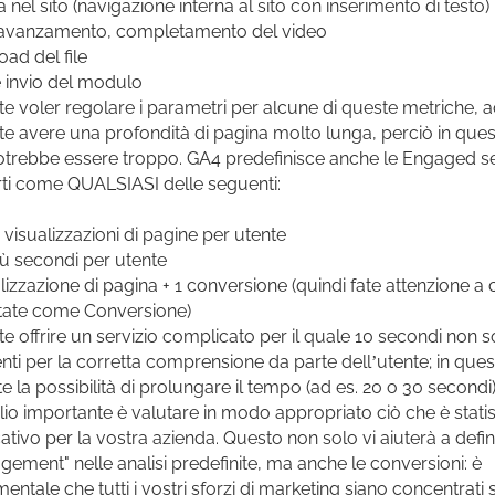
 nel sito (navigazione interna al sito con inserimento di testo)
, avanzamento, completamento del video
ad del file
 e invio del modulo
te voler regolare i parametri per alcune di queste metriche,
te avere una profondità di pagina molto lunga, perciò in ques
trebbe essere troppo. GA4 predefinisce anche le Engaged se
ti come QUALSIASI delle seguenti:
 visualizzazioni di pagine per utente
iù secondi per utente
alizzazione di pagina + 1 conversione (quindi fate attenzione a 
tate come Conversione)
te offrire un servizio complicato per il quale 10 secondi non 
ienti per la corretta comprensione da parte dell’utente; in que
te la possibilità di prolungare il tempo (ad es. 20 o 30 secondi
lio importante è valutare in modo appropriato ciò che è stati
icativo per la vostra azienda. Questo non solo vi aiuterà a defi
agement" nelle analisi predefinite, ma anche le conversioni: è
entale che tutti i vostri sforzi di marketing siano concentrati 