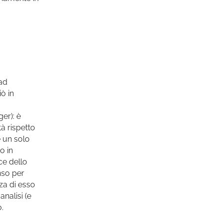
 ad
ò in
er): è
à rispetto
e un solo
o in
ce dello
nso per
a di esso
nalisi (e
.