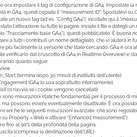
e ora impostare il tag di configurazione di GA4. Impostate la
età in GA4, quindi copiate il "measurement ID". Spostatevi su
ate un nuovo tag (ad es. "Config GA4"), incollate qui il "meas
tate l'attivazione su tutte le pagine. Inviate il file e dategli u
o "Tracciamento base GA4"), quindi pubblicatelo. È buona 
re a tutti i contributi un nome dettagliato, che vi aiuterà in f
are più facilmente la versione che state cercando. GA4 è ora at
ile verificarlo dal cruscotto di GA4 in Realtime Overview) e st
orando quanto segue:
View
_Start (termina dopo 30 minuti di inattività dell'utente)
ngagement (GA4 lo usa soprattutto internamente)
isit (si riavvia se i cookie vengono cancellati)
 sono misurazioni statiche fondamentali per il processo di m
, ma possono essere eventualmente disattivate. È ora possibi
are anche le seguenti misurazioni avanzate, che sono regolabil
 su Property > Web e attivare "Enhanced measurement"):
re fino al 90% della profondità della pagina
n uscita (compresa la destinazione dell'URL)