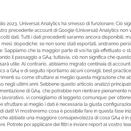
uglio 2023, Universal Analytics ha smesso di funzionare. Ciò sig
stro precedente account di Google (Universal) Analytics non
colti dati. Tutti i dati precedenti saranno ancora disponibili, 
6 mesi: dopodiché, se non sono stati esportati, andranno persi
. Sappiamo che la maggior parte di voi ha già effettuato o st
uando il passaggio a GA4; tuttavia, ciò non significa che questo
 sarà utile. Al contrario, abbiamo migrato centinaia di account
ics a GA4 e di seguito riportiamo alcuni consigli, best practice
imenti su come sfruttare al meglio questa migrazione che 
o negli ultimi anni. Sebbene questo articolo analizzi principa
ementazione di GA4, che potrebbe non rientrare pienamente n
 lavorativo, vi consigliamo di leggerlo comunque: per ottenere
e sfruttare al meglio i dati è necessaria la giusta configurazio
di dati! Vi mostreremo cosa è possibile fare in questa fase inizi
he abbiate una maggiore consapevolezza di cosa GA4 è in 
e. Potrete poi applicare dei filtri e inviare report al vostro te