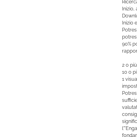
Ricerca
Inizio
Downlo
Inizio
Potres
potres
90% po
rappor
2 o più
10 o p
1 visu
impos
Potres
suffic
valuta
consig
signif
l'"Eng
fondam