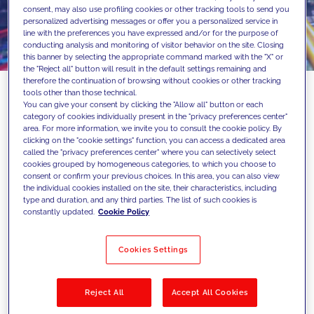
consent, may also use profiling cookies or other tracking tools to send you
personalized advertising messages or offer you a personalized service in
line with the preferences you have expressed and/or for the purpose of
conducting analysis and monitoring of visitor behavior on the site. Closing
this banner by selecting the appropriate command marked with the "X" or
the "Reject all" button will result in the default settings remaining and
therefore the continuation of browsing without cookies or other tracking
tools other than those technical.
You can give your consent by clicking the "Allow all" button or each
category of cookies individually present in the "privacy preferences center"
Perspektive von Amir Nahor, Experience
area. For more information, we invite you to consult the cookie policy. By
clicking on the "cookie settings" function, you can access a dedicated area
Design bei JAKALA
called the "privacy preferences center" where you can selectively select
cookies grouped by homogeneous categories, to which you choose to
Warum einfach nicht einfach
consent or confirm your previous choices. In this area, you can also view
einfach ist.
the individual cookies installed on the site, their characteristics, including
type and duration, and any third parties. The list of such cookies is
Digitale Experiences wirken oft mühelos -
constantly updated.
Cookie Policy
und genau darin liegt ihre größte
Herausforderung. Je einfacher ein
Cookies Settings
Interface erscheint, desto komplexer sind
die Entscheidungen, die dahinterstehen.
Reject All
Accept All Cookies
Wahre Einfachheit entsteht nicht durch