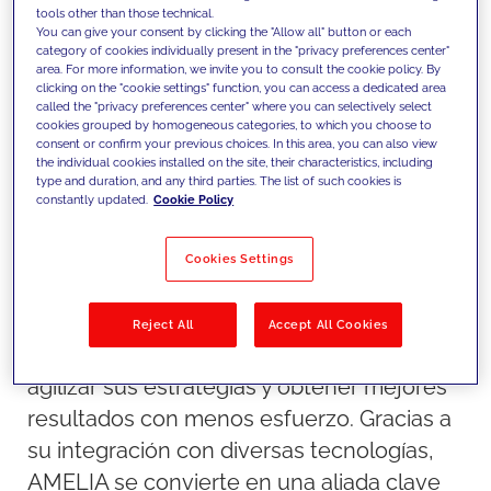
datos, automatización y creatividad
para
tools other than those technical.
You can give your consent by clicking the "Allow all" button or each
generar assets hiperpersonalizados en
category of cookies individually present in the "privacy preferences center"
tiempo récord, optimizando los resultados
area. For more information, we invite you to consult the cookie policy. By
clicking on the "cookie settings" function, you can access a dedicated area
y reduciendo la complejidad del proceso.
called the "privacy preferences center" where you can selectively select
cookies grouped by homogeneous categories, to which you choose to
Más que una simple herramienta de IA,
consent or confirm your previous choices. In this area, you can also view
AMELIA representa un nuevo paradigma
the individual cookies installed on the site, their characteristics, including
type and duration, and any third parties. The list of such cookies is
en la forma en que las marcas gestionan
constantly updated.
Cookie Policy
sus campañas de marketing digital. Su
capacidad para analizar datos, generar
Cookies Settings
contenido alineado con la identidad de
marca y distribuirlo en múltiples
Reject All
Accept All Cookies
plataformas permite a las empresas
agilizar sus estrategias y obtener mejores
resultados con menos esfuerzo. Gracias a
su integración con diversas tecnologías,
AMELIA se convierte en una aliada clave