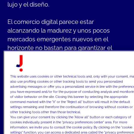
lujo y el diseño.
El comercio digital parece estar
alcanzando la madurez y unos pocos
mercados emergentes nuevos en el
horizonte no bastan para garantizar el
mismo crecimiento que llevaba
experimentando el sector en las dos
últimas décadas.
This website uses cookies or other technical tools and, only with your consent, m
also use profiling cookies or other tracking tools to send you personalized
advertising messages or offer you a personalized service in line with the preferenc
En este panorama competitivo, las marcas
you have expressed and/or for the purpose of conducting analysis and monitori
of visitor behavior on the site. Closing this banner by selecting the appropriate
de moda y lujo están priorizando el
command marked with the "X" or the "Reject all" button will result in the default
settings remaining and therefore the continuation of browsing without cookies or
crecimiento orgánico como nunca antes,
other tracking tools other than those technical.
adoptando un enfoque ágil que exprime el
You can give your consent by clicking the "Allow all" button or each category of
cookies individually present in the "privacy preferences center" area. For more
poder de los datos y el análisis para
information, we invite you to consult the cookie policy. By clicking on the "cookie
settings" function, you can access a dedicated area called the "privacy preference