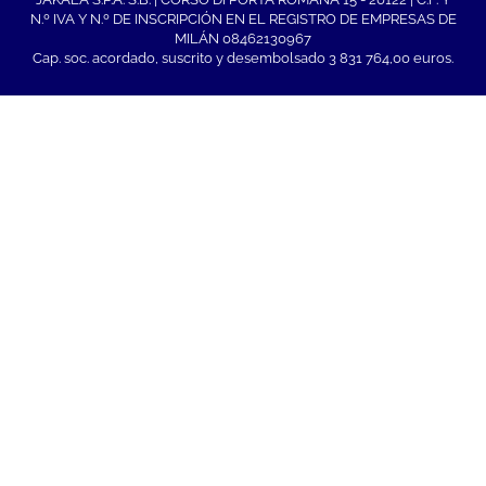
N.º IVA Y N.º DE INSCRIPCIÓN EN EL REGISTRO DE EMPRESAS DE
MILÁN 08462130967
Cap. soc. acordado, suscrito y desembolsado 3 831 764,00 euros.