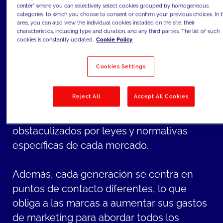
satisfacer las necesidades cambiantes de
center" where you can selectively select cookies grouped by homogeneous
los clientes y maximizar su fidelidad.
categories, to which you choose to consent or confirm your previous choices. In t
area, you can also view the individual cookies installed on the site, their
characteristics, including type and duration, and any third parties. The list of such
cookies is constantly updated.
Cookie Policy
A medida que siguen apareciendo nuevos
puntos de contacto en el embudo y la
Cookies Settings
comunicación se personaliza cada vez
más, las marcas de moda y lujo se
Reject All
Accept All Cookies
enfrentan al creciente reto de los puntos
de contacto localizados, que suelen verse
obstaculizados por leyes y normativas
específicas de cada mercado.
Además, cada generación se centra en
puntos de contacto diferentes, lo que
obliga a las marcas a aumentar sus gastos
de marketing para abordar todos los