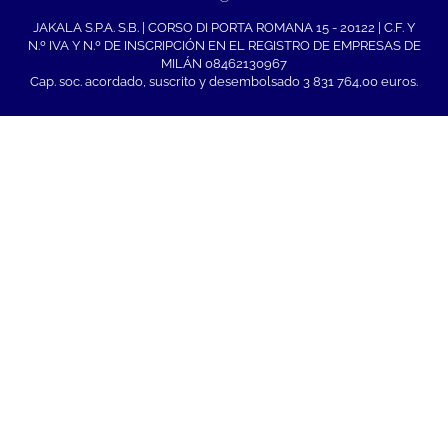
JAKALA S.P.A. S.B. | CORSO DI PORTA ROMANA 15 - 20122 | C.F. Y
N.º IVA Y N.º DE INSCRIPCIÓN EN EL REGISTRO DE EMPRESAS DE
MILÁN 08462130967
Cap. soc. acordado, suscrito y desembolsado 3 831 764,00 euros.