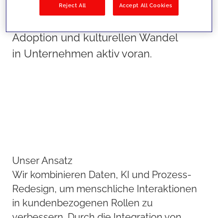
skalierbares Engagement zu
Reject All
Accept All Cookies
ermöglichen. Dabei treiben wir
Adoption und kulturellen Wandel
in Unternehmen aktiv voran.
Unser Ansatz
Wir kombinieren Daten, KI und Prozess-
Redesign, um menschliche Interaktionen
in kundenbezogenen Rollen zu
verbessern. Durch die Integration von