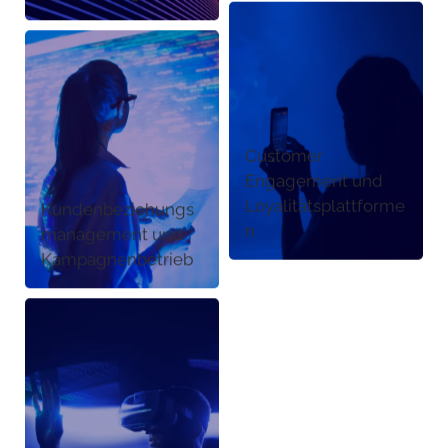
Customer
Engagement und
Loyalitätsplattforme
Kundenbeziehungs
n
management und
Kampagnenbetrieb