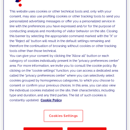
This website uses cookies or other technical tools and, only with your
consent, may also use profiling cookies or other tracking tools to send you
personalized advertising messages or offer you a personalized service in
line with the preferences you have expressed and/or for the purpose of
conducting analysis and monitoring of visitor behavior on the site. Closing
this banner by selecting the appropriate command marked with the "X" or
the "Reject all" button will result in the default settings remaining and
therefore the continuation of browsing without cookies or other tracking
tools other than those technical.
Wir gestalten kundenbezogene
You can give your consent by clicking the "Allow all" button or each
category of cookies individually present in the "privacy preferences center"
Prozesse in Service, Vertrieb und
area. For more information, we invite you to consult the cookie policy. By
clicking on the "cookie settings" function, you can access a dedicated area
Beziehungsmanagement
called the "privacy preferences center" where you can selectively select
cookies grouped by homogeneous categories, to which you choose to
grundlegend neu - durch den
consent or confirm your previous choices. In this area, you can also view
the individual cookies installed on the site, their characteristics, including
gezielten Einsatz von Daten und
type and duration, and any third parties. The list of such cookies is
constantly updated.
Cookie Policy
KI, um menschliche Interaktionen
zu stärken und ein effektiveres,
Cookies Settings
personalisierteres und