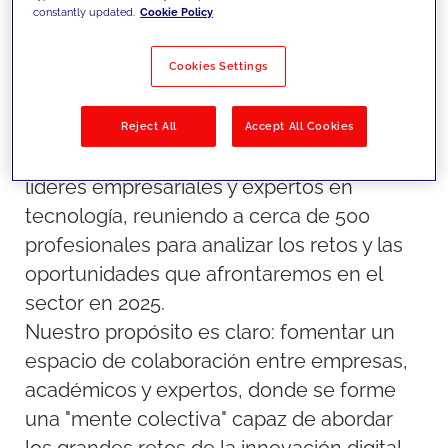
explorar y anticipar las tendencias clave en
constantly updated.
Cookie Policy
la transformación digital que marcarán el
futuro de los negocios.
Cookies Settings
Este encuentro, celebrado en el IESE
Reject All
Accept All Cookies
Business School, congregó a destacados
líderes empresariales y expertos en
tecnología, reuniendo a cerca de 500
profesionales para analizar los retos y las
oportunidades que afrontaremos en el
sector en 2025.
Nuestro propósito es claro: fomentar un
espacio de colaboración entre empresas,
académicos y expertos, donde se forme
una "mente colectiva" capaz de abordar