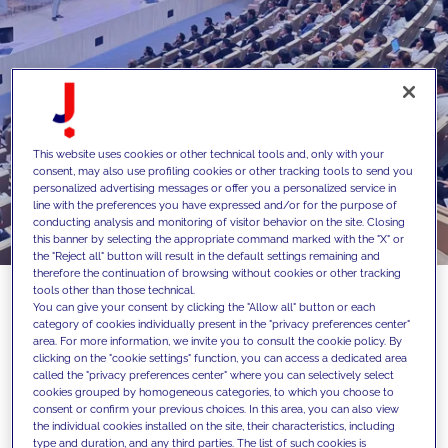
This website uses cookies or other technical tools and, only with your
consent, may also use profiling cookies or other tracking tools to send you
personalized advertising messages or offer you a personalized service in
line with the preferences you have expressed and/or for the purpose of
conducting analysis and monitoring of visitor behavior on the site. Closing
this banner by selecting the appropriate command marked with the "X" or
the "Reject all" button will result in the default settings remaining and
therefore the continuation of browsing without cookies or other tracking
tools other than those technical.
You can give your consent by clicking the "Allow all" button or each
category of cookies individually present in the "privacy preferences center"
En JAKALA, junto con el IESE Business
area. For more information, we invite you to consult the cookie policy. By
clicking on the "cookie settings" function, you can access a dedicated area
School y Multiversial, hemos inaugurado
called the "privacy preferences center" where you can selectively select
cookies grouped by homogeneous categories, to which you choose to
“Futuro Digital 2025”, un evento que se ha
consent or confirm your previous choices. In this area, you can also view
convertido ya en un referente para
the individual cookies installed on the site, their characteristics, including
type and duration, and any third parties. The list of such cookies is