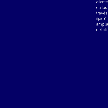
client
de los
travé
fijaci
amplia
del cli