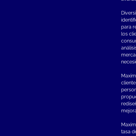
Divers
identi
para r
los cl
consu
anális
mercad
necesi
Maximi
client
person
propue
redise
mejora
Maximiz
tasa d