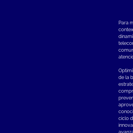
Para m
contex
dinami
teleco
comun
atenci
Optimi
de la 
estrate
compr
preven
aprov
conoci
ciclo 
innova
avanz