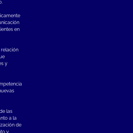
o.
áticamente
unicación
lientes en
 relación
que
es y
competencia
 nuevas
de las
nto a la
ización de
nto y