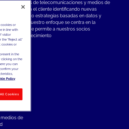
cipales marcas de telecomunicaciones y medios de
 el valor para el cliente identificando nuevas
y desarrollando estrategias basadas en datos y
a del cliente. Nuestro enfoque se centra en la
 cookies or
e clientes, lo que permite a nuestros socios
 in line with
 visitor
unidades de crecimiento
the "Reject all"
t cookies or
present in the
 clicking on the
where you can
confirm your
tor muy
teristics,
mización de
kie Policy
a centrar
All Cookies
que digital
y medios de
ad