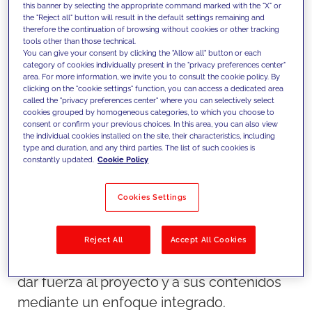
this banner by selecting the appropriate command marked with the "X" or
lugares insólitos para contemplar la ciudad
the "Reject all" button will result in the default settings remaining and
therefore the continuation of browsing without cookies or other tracking
con otros ojos.
tools other than those technical.
You can give your consent by clicking the "Allow all" button or each
category of cookies individually present in the "privacy preferences center"
area. For more information, we invite you to consult the cookie policy. By
En JAKALA,concebimos y desarrollamos el
clicking on the "cookie settings" function, you can access a dedicated area
proyecto «This is my Milano», desde sus
called the "privacy preferences center" where you can selectively select
cookies grouped by homogeneous categories, to which you choose to
primeras etapas, seguimos su dirección y
consent or confirm your previous choices. In this area, you can also view
the individual cookies installed on the site, their characteristics, including
producción creativa, y apoyamos a Dils
type and duration, and any third parties. The list of such cookies is
con una estrategia digital de 360 grados.
constantly updated.
Cookie Policy
No obstante, un buen contenido siempre
Cookies Settings
debe amplificarse mediante una estrategia
de medios de apoyo. Por ello, Dils apostó
por JAKALA para todas sus líneas de
Reject All
Accept All Cookies
especialización y servicios, con la idea de
dar fuerza al proyecto y a sus contenidos
mediante un enfoque integrado.