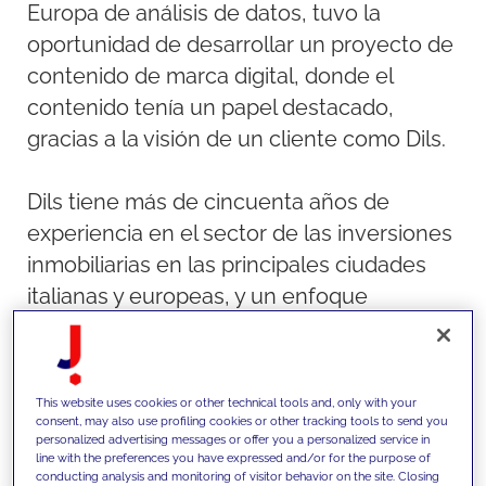
Europa de análisis de datos, tuvo la
oportunidad de desarrollar un proyecto de
contenido de marca digital, donde el
contenido tenía un papel destacado,
gracias a la visión de un cliente como Dils.
Dils tiene más de cincuenta años de
experiencia en el sector de las inversiones
inmobiliarias en las principales ciudades
italianas y europeas, y un enfoque
diferente e innovador. Dils lanzó «This is
my Milano - Racconti di quartiere», un
proyecto editorial digital para impulsar
This website uses cookies or other technical tools and, only with your
algunos barrios milaneses, en el que
consent, may also use profiling cookies or other tracking tools to send you
personalized advertising messages or offer you a personalized service in
presentó sus aspectos más auténticos y
line with the preferences you have expressed and/or for the purpose of
conducting analysis and monitoring of visitor behavior on the site. Closing
se adentró en sus tiendas históricas o