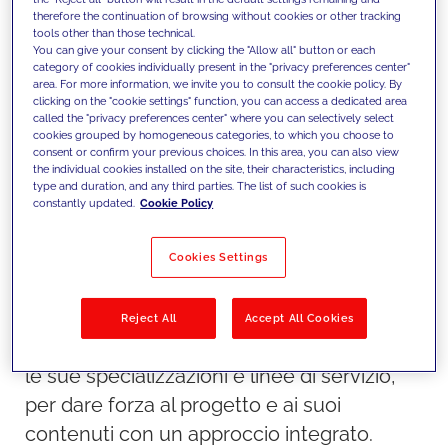
therefore the continuation of browsing without cookies or other tracking
storici o in luoghi insoliti, e permettendo di
tools other than those technical.
You can give your consent by clicking the "Allow all" button or each
vedere la città con occhi nuovi.
category of cookies individually present in the "privacy preferences center"
area. For more information, we invite you to consult the cookie policy. By
clicking on the "cookie settings" function, you can access a dedicated area
In JAKALA abbiamo immaginato e
called the "privacy preferences center" where you can selectively select
cookies grouped by homogeneous categories, to which you choose to
sviluppato il progetto "This is my Milano" fin
consent or confirm your previous choices. In this area, you can also view
the individual cookies installed on the site, their characteristics, including
dalle prime fasi, seguendone la direzione e
type and duration, and any third parties. The list of such cookies is
la produzione creativa e supportando Dils
constantly updated.
Cookie Policy
con una strategia digitale a 360 gradi.
Tuttavia, un buon contenuto dovrebbe
Cookies Settings
sempre essere amplificato da una
strategia mediatica di supporto. Per questo
Reject All
Accept All Cookies
Dils ha scelto JAKALA, coinvolgendo tutte
le sue specializzazioni e linee di servizio,
per dare forza al progetto e ai suoi
contenuti con un approccio integrato.