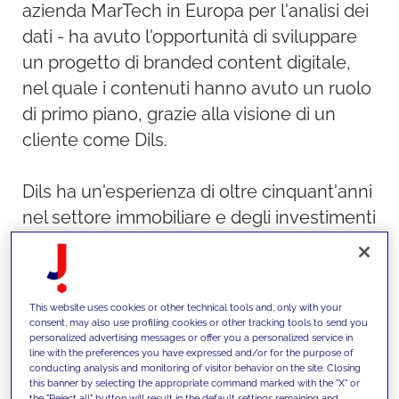
azienda MarTech in Europa per l'analisi dei
dati - ha avuto l'opportunità di sviluppare
un progetto di branded content digitale,
nel quale i contenuti hanno avuto un ruolo
di primo piano, grazie alla visione di un
cliente come Dils.
Dils ha un'esperienza di oltre cinquant'anni
nel settore immobiliare e degli investimenti
immobiliari nelle principali città italiane ed
europee e vanta un approccio unico e
innovativo. Dils ha lanciato "This is my
This website uses cookies or other technical tools and, only with your
Milano - Racconti di quartiere", un progetto
consent, may also use profiling cookies or other tracking tools to send you
personalized advertising messages or offer you a personalized service in
editoriale digitale per la valorizzazione di
line with the preferences you have expressed and/or for the purpose of
conducting analysis and monitoring of visitor behavior on the site. Closing
alcuni quartieri milanesi, presentandone gli
this banner by selecting the appropriate command marked with the "X" or
aspetti più autentici, entrando nei negozi
the "Reject all" button will result in the default settings remaining and